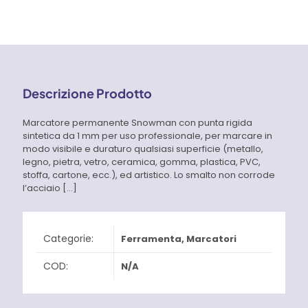
Snowmen
A
Extra
Fine
quantità
4,00 €
Descrizione Prodotto
Marcatore permanente Snowman con punta rigida
sintetica da 1 mm per uso professionale, per marcare in
modo visibile e duraturo qualsiasi superficie (metallo,
legno, pietra, vetro, ceramica, gomma, plastica, PVC,
stoffa, cartone, ecc.), ed artistico. Lo smalto non corrode
l’acciaio
[…]
Categorie:
Ferramenta
,
Marcatori
COD:
N/A