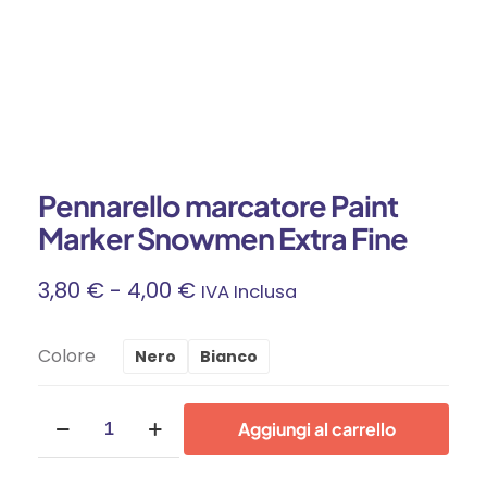
Pennarello marcatore Paint
Marker Snowmen Extra Fine
Fascia
3,80
€
-
4,00
€
IVA Inclusa
Di
Colore
Nero
Bianco
Prezzo:
Pennarello
Da
Aggiungi al carrello
marcatore
Paint
3,80 €
Marker