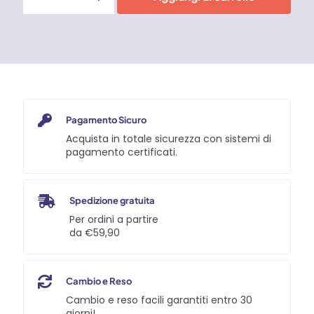
Paint
Marker
Snowmen
Extra
Fine
quantità
Pagamento Sicuro
Acquista in totale sicurezza con sistemi di
pagamento certificati.
Spedizione gratuita
Per ordini a partire
da €59,90
Cambio e Reso
Cambio e reso facili garantiti entro 30
giorni!