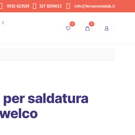
0932 623529
327 8250013
info@ferramentalab.it
0
0
per saldatura
welco