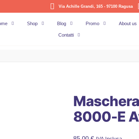
Via Achille Grandi, 165 - 97100 Ragusa
ome
Shop
Blog
Promo
About us
Contatti
Maschera 
8000-E A
85,00
€
IVA Inclusa