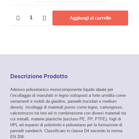
Prezzo:
Legno
Da
Aggiungi al carrello
PU
Liquid
12,90 €
Pattex
quantità
A
30,00 €
Descrizione Prodotto
Adesivo poliuretanico monocomponente liquido ideale per
l’incollaggio di manufatti in legno sottoposti a forte umidità come
serramenti e mobili da giardino, pannelli truciolari e medium
density. Incollaggi di materiali porosi come legno, cartongesso,
calcestruzzo tra loro ed in combinazione con diversi materiali tra
cui metalli, materie plastiche (escluso PE, PP, PTFE), fogli di
HPL ed espansi di polistirolo e poliuretano per la formazione di
pannelli sandwich. Classificato in classe D4 secondo la norma
EN 204.