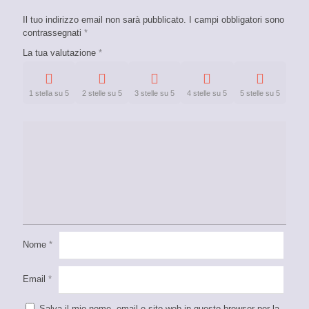
Il tuo indirizzo email non sarà pubblicato.
I campi obbligatori sono
contrassegnati
*
La tua valutazione
*
1 stella su 5
2 stelle su 5
3 stelle su 5
4 stelle su 5
5 stelle su 5
Nome
*
Email
*
Salva il mio nome, email e sito web in questo browser per la