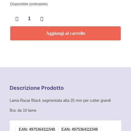
Disponibile (ordinabile)
Lama
Razar
Black
25
Aggiungi al carrello
mm
Tajima
quantità
Descrizione Prodotto
Lama Razar Black segmentata alta 25 mm per cutter grandi
Boc da 10 lame
EAN:
4975364111548
EAN:
4975364111548