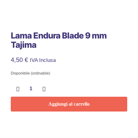
Lama Endura Blade 9 mm
Tajima
4,50
€
IVA Inclusa
Disponibile (ordinabile)
Lama
Endura
Blade
9
Aggiungi al carrello
mm
Tajima
quantità