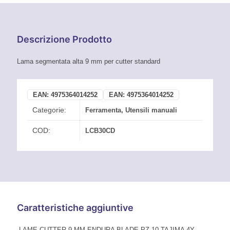
Descrizione Prodotto
Lama segmentata alta 9 mm per cutter standard
EAN:
4975364014252
EAN:
4975364014252
Categorie:
Ferramenta
,
Utensili manuali
COD:
LCB30CD
Caratteristiche aggiuntive
LAME CUTTER 9 MM ENDURA BLADE PZ 10 TAJIMA 4Y-