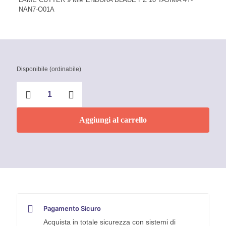
NAN7-O01A
Disponibile (ordinabile)
Lama
Endura
Blade
9
Aggiungi al carrello
mm
Tajima
quantità
Pagamento Sicuro
Acquista in totale sicurezza con sistemi di