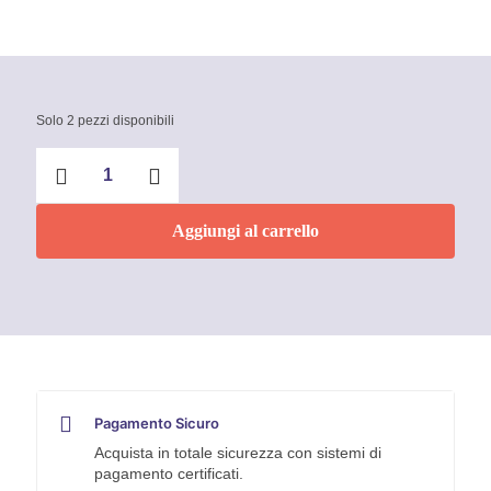
Solo 2 pezzi disponibili
Kit
5
pz
Estrattori
Aggiungi al carrello
per
viti
att.1/4"
quantità
Pagamento Sicuro
Acquista in totale sicurezza con sistemi di
pagamento certificati.