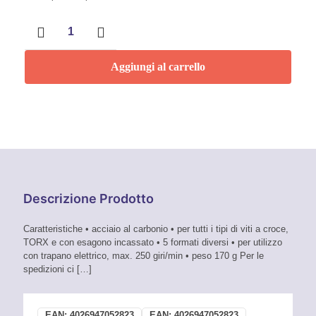
Kit
5
pz
Estrattori
Aggiungi al carrello
per
viti
att.1/4"
quantità
Descrizione Prodotto
Caratteristiche • acciaio al carbonio • per tutti i tipi di viti a croce,
TORX e con esagono incassato • 5 formati diversi • per utilizzo
con trapano elettrico, max. 250 giri/min • peso 170 g Per le
spedizioni ci
[…]
EAN:
4026947052823
EAN:
4026947052823