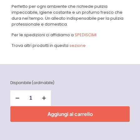
Perfetto per ogni ambiente che richiede pulizia
impeccabile, igiene costante e un profumo fresco che
dura nel tempo. Un alleato indispensabile per la pulizia
professionale e domestica.
Per le spedizioni ci affidiamo a
SPEDISCIMI
Trova altri prodotti in questa
sezione
Disponibile (ordinabile)
K14
Detergente
Igienizzante
Brezza
Aggiungi al carrello
Marina
5
Litri
Faren