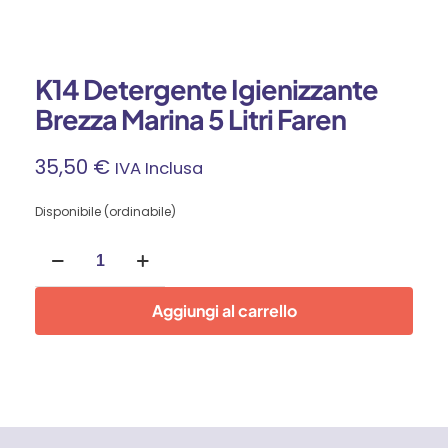
K14 Detergente Igienizzante
Brezza Marina 5 Litri Faren
35,50
€
IVA Inclusa
Disponibile (ordinabile)
K14
Detergente
Igienizzante
Brezza
Aggiungi al carrello
Marina
5
Litri
Faren
quantità