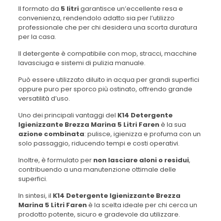
Il formato da
5 litri
garantisce un’eccellente resa e
convenienza, rendendolo adatto sia per l’utilizzo
professionale che per chi desidera una scorta duratura
per la casa.
Il detergente è compatibile con mop, stracci, macchine
lavasciuga e sistemi di pulizia manuale.
Può essere utilizzato diluito in acqua per grandi superfici
oppure puro per sporco più ostinato, offrendo grande
versatilità d’uso.
Uno dei principali vantaggi del
K14 Detergente
Igienizzante Brezza Marina 5 Litri Faren
è la sua
azione combinata
: pulisce, igienizza e profuma con un
solo passaggio, riducendo tempi e costi operativi.
Inoltre, è formulato per
non lasciare aloni o residui
,
contribuendo a una manutenzione ottimale delle
superfici.
In sintesi, il
K14 Detergente Igienizzante Brezza
Marina 5 Litri Faren
è la scelta ideale per chi cerca un
prodotto potente, sicuro e gradevole da utilizzare.