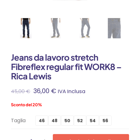
Jeans da lavoro stretch
Fibreflex regular fit WORK8 –
Rica Lewis
36,00
€
45,00
€
IVA Inclusa
Sconto del 20%
Taglia
46
48
50
52
54
56
Jeans