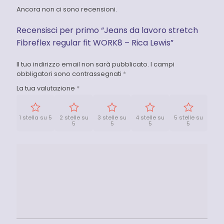
Ancora non ci sono recensioni.
Recensisci per primo “Jeans da lavoro stretch
Fibreflex regular fit WORK8 – Rica Lewis”
Il tuo indirizzo email non sarà pubblicato.
I campi
obbligatori sono contrassegnati
*
La tua valutazione
*
1 stella su 5
2 stelle su
3 stelle su
4 stelle su
5 stelle su
5
5
5
5