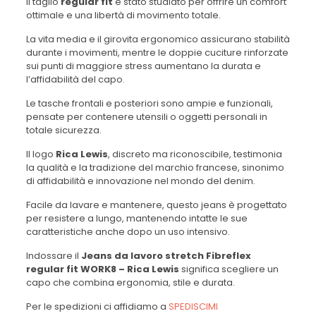
Il taglio
regular fit
è stato studiato per offrire un comfort
ottimale e una libertà di movimento totale.
La vita media e il girovita ergonomico assicurano stabilità
durante i movimenti, mentre le doppie cuciture rinforzate
sui punti di maggiore stress aumentano la durata e
l’affidabilità del capo.
Le tasche frontali e posteriori sono ampie e funzionali,
pensate per contenere utensili o oggetti personali in
totale sicurezza.
Il logo
Rica Lewis
, discreto ma riconoscibile, testimonia
la qualità e la tradizione del marchio francese, sinonimo
di affidabilità e innovazione nel mondo del denim.
Facile da lavare e mantenere, questo jeans è progettato
per resistere a lungo, mantenendo intatte le sue
caratteristiche anche dopo un uso intensivo.
Indossare il
Jeans da lavoro stretch Fibreflex
regular fit WORK8 – Rica Lewis
significa scegliere un
capo che combina ergonomia, stile e durata.
Per le spedizioni ci affidiamo a
SPEDISCIMI