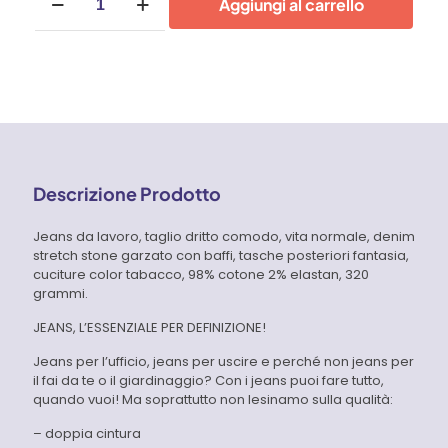
Aggiungi al carrello
da
lavoro
stretch
Fibreflex
regular
fit
WORK8
-
Rica
Lewis
Descrizione Prodotto
quantità
Jeans da lavoro, taglio dritto comodo, vita normale, denim
stretch stone garzato con baffi, tasche posteriori fantasia,
cuciture color tabacco, 98% cotone 2% elastan, 320
grammi.
JEANS, L’ESSENZIALE PER DEFINIZIONE!
Jeans per l’ufficio, jeans per uscire e perché non jeans per
il fai da te o il giardinaggio? Con i jeans puoi fare tutto,
quando vuoi! Ma soprattutto non lesinamo sulla qualità:
– doppia cintura