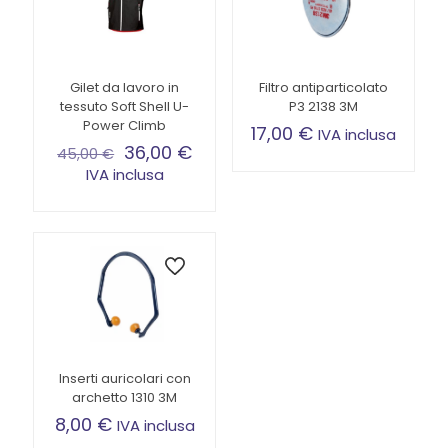
Gilet da lavoro in
Filtro antiparticolato
tessuto Soft Shell U-
P3 2138 3M
Power Climb
17,00
€
IVA inclusa
36,00
€
45,00
€
IVA inclusa
Questo
prodotto
ha
più
varianti.
Le
opzioni
possono
essere
scelte
Inserti auricolari con
nella
archetto 1310 3M
pagina
8,00
€
IVA inclusa
del
prodotto