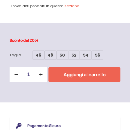
Trova altri prodotti in questa
sezione
Sconto del 20%
46
48
50
52
54
56
Taglia
Jeans
Aggiungi al carrello
da
lavoro
stretch
Fibreflex
regular
fit
WORK8
-
Rica
Lewis
Pagamento Sicuro