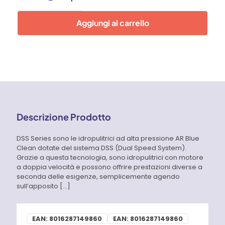
Series
2.0
Aggiungi al carrello
PE
AR
Blue
Clean
quantità
Descrizione Prodotto
DSS Series sono le idropulitrici ad alta pressione AR Blue
Clean dotate del sistema DSS (Dual Speed System).
Grazie a questa tecnologia, sono idropulitrici con motore
a doppia velocità e possono offrire prestazioni diverse a
seconda delle esigenze, semplicemente agendo
sull’apposito
[…]
EAN:
8016287149860
EAN:
8016287149860