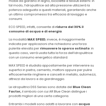
mobili da giardino in legno, biciclette e tessuti esterni: in
tal modo, l’idropulitrice ad alta pressione utilizzerà la
potenza adeguata a questi materiali, garantendo anche
un ottimo compromesso tra efficacia di lavaggio e
consumi.
ECO SPEED, infatti, consente di
ridurre del 30% il
consumo di acqua e di energia
.
La modalità
MAX SPEED
, invece, è maggiormente
indicata per applicazioni che richiedono una forza
pulente elevata per
rimuovere lo sporco ostinato
: in
questo caso, verrà usata tutta la forza dell’idropulitrice
con un consumo energetico standard.
MAX SPEED è studiata appositamente per intervenire su
superfici in pietra, cemento, mattoni oppure per pulire
efficacemente ringhiere e cancelli in metallo, automezzi,
attrezzi da lavoro e da giardinaggio.
Le idropulitrici DSS Series sono dotate del
Blue Clean
Factor,
il simbolo con cui AR Blue Clean distingue i
prodotti migliori di una certa categoria.
Entrambi i modelli sono adatti a lavorare con
acqua