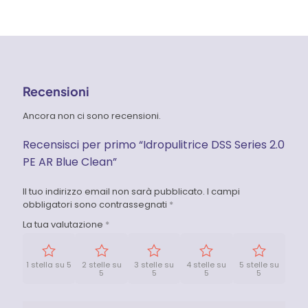
Recensioni
Ancora non ci sono recensioni.
Recensisci per primo “Idropulitrice DSS Series 2.0
PE AR Blue Clean”
Il tuo indirizzo email non sarà pubblicato.
I campi
obbligatori sono contrassegnati
*
La tua valutazione
*
1 stella su 5
2 stelle su
3 stelle su
4 stelle su
5 stelle su
5
5
5
5