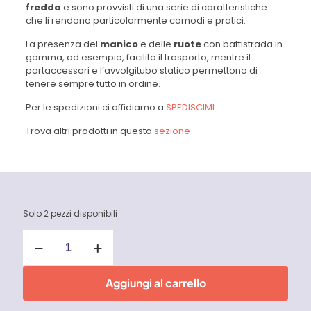
fredda
e sono provvisti di una serie di caratteristiche
che li rendono particolarmente comodi e pratici.
La presenza del
manico
e delle
ruote
con battistrada in
gomma, ad esempio, facilita il trasporto, mentre il
portaccessori e l’avvolgitubo statico permettono di
tenere sempre tutto in ordine.
Per le spedizioni ci affidiamo a
SPEDISCIMI
Trova altri prodotti in questa
sezione
Solo 2 pezzi disponibili
Idropulitrice
DSS
Series
2.0
Aggiungi al carrello
PE
AR