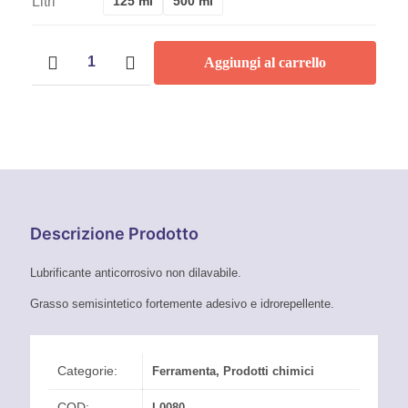
Litri
125 ml
500 ml
Prezzo:
Grasso
Da
Aggiungi al carrello
blu
per
6,00 €
nautica
CFG
A
quantità
16,04 €
Descrizione Prodotto
Lubrificante anticorrosivo non dilavabile.
Grasso semisintetico fortemente adesivo e idrorepellente.
Categorie:
Ferramenta
,
Prodotti chimici
COD:
L0080