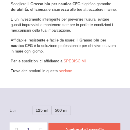
Scegliere il
Grasso blu per nautica CFG
significa garantire
durabilità, efficienza e sicurezza
alle tue attrezzature marine.
È un investimento intelligente per prevenire l’usura, evitare
guasti improvvisi e mantenere sempre in perfette condizioni i
meccanismi della tua imbarcazione.
Affidabile, resistente e facile da usare: il
Grasso blu per
nautica CFG
è la soluzione professionale per chi vive e lavora
in mare ogni giorno.
Per le spedizioni ci affidiamo a
SPEDISCIMI
Trova altri prodotti in questa
sezione
125 ml
500 ml
Litri
Grasso
Aggiungi al carrello