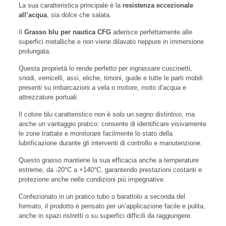
La sua caratteristica principale è la
resistenza eccezionale
all’acqua
, sia dolce che salata.
Il
Grasso blu per nautica CFG
aderisce perfettamente alle
superfici metalliche e non viene dilavato neppure in immersione
prolungata.
Questa proprietà lo rende perfetto per ingrassare cuscinetti,
snodi, verricelli, assi, eliche, timoni, guide e tutte le parti mobili
presenti su imbarcazioni a vela o motore, moto d’acqua e
attrezzature portuali.
Il colore blu caratteristico non è solo un segno distintivo, ma
anche un vantaggio pratico: consente di identificare visivamente
le zone trattate e monitorare facilmente lo stato della
lubrificazione durante gli interventi di controllo e manutenzione.
Questo grasso mantiene la sua efficacia anche a temperature
estreme, da -20°C a +140°C, garantendo prestazioni costanti e
protezione anche nelle condizioni più impegnative.
Confezionato in un pratico tubo o barattolo a seconda del
formato, il prodotto è pensato per un’applicazione facile e pulita,
anche in spazi ristretti o su superfici difficili da raggiungere.