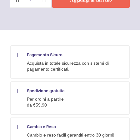
blu
per
nautica
CFG
quantità
Pagamento Sicuro
Acquista in totale sicurezza con sistemi di
pagamento certificati.
Spedizione gratuita
Per ordini a partire
da €59,90
Cambio e Reso
Cambio e reso facili garantiti entro 30 giorni!