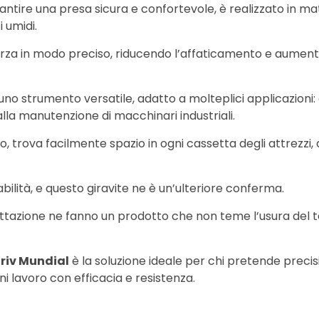
tire una presa sicura e confortevole, è realizzato in mat
 umidi.
forza in modo preciso, riducendo l’affaticamento e aumenta
uno strumento versatile, adatto a molteplici applicazioni: dal
lla manutenzione di macchinari industriali.
ova facilmente spazio in ogni cassetta degli attrezzi, d
abilità, e questo giravite ne è un’ulteriore conferma.
ogettazione ne fanno un prodotto che non teme l’usura del
driv Mundial
è la soluzione ideale per chi pretende precis
lavoro con efficacia e resistenza.