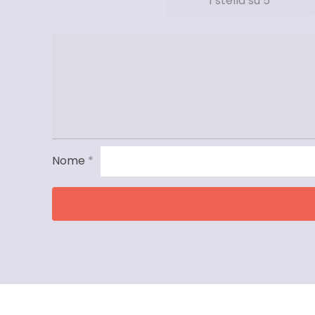
1 stella su 5
Nome
*