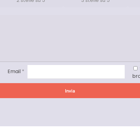
2 stelle su 5
3 stelle su 5
Email
*
br