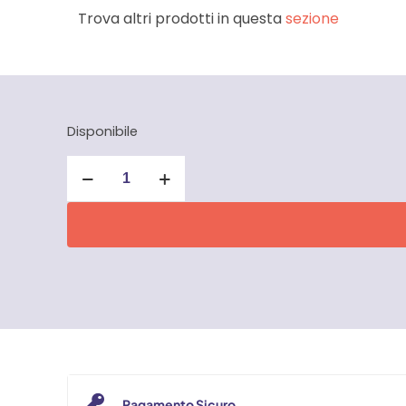
Trova altri prodotti in questa
sezione
Disponibile
Giravite
per
viti
croce
Pozidriv
Mundial
quantità
Pagamento Sicuro