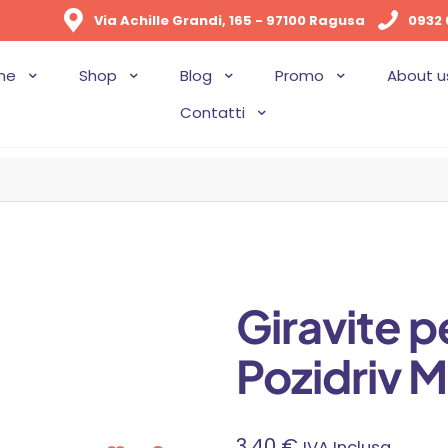
Via Achille Grandi, 165 - 97100 Ragusa
0932 
me
Shop
Blog
Promo
About u
Contatti
Giravite pe
Pozidriv M
3,40
€
IVA Inclusa