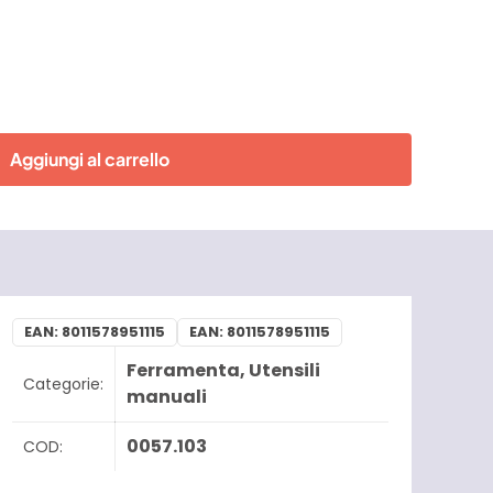
Aggiungi al carrello
EAN:
8011578951115
EAN:
8011578951115
Ferramenta
,
Utensili
Categorie:
manuali
0057.103
COD: