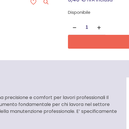
Disponibile
Giravite
per
viti
croce
Pozidriv
Mundial
quantità
a precisione e comfort per lavori professionali Il
strumento fondamentale per chi lavora nel settore
 della manutenzione professionale. E’ specificamente