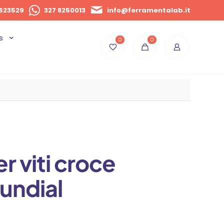
623529
327 8250013
info@ferramentalab.it
s
0
0
r viti croce
undial