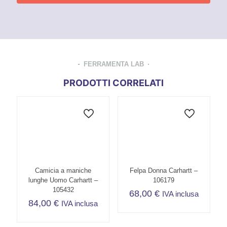
FERRAMENTA LAB
PRODOTTI CORRELATI
Camicia a maniche
Felpa Donna Carhartt –
lunghe Uomo Carhartt –
106179
105432
68,00
€
IVA inclusa
84,00
€
IVA inclusa
Questo
Questo
prodotto
prodotto
ha