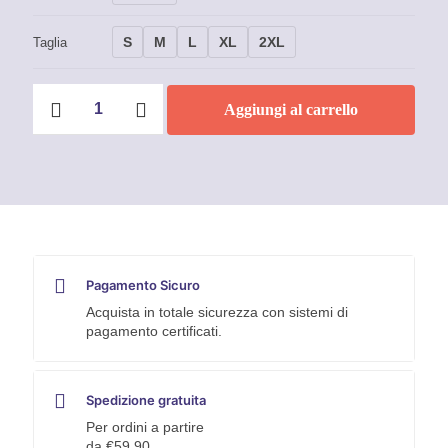
S
M
L
XL
2XL
Taglia
Giacca
Aggiungi al carrello
Uomo
Carhartt
-
105478
quantità
Pagamento Sicuro
Acquista in totale sicurezza con sistemi di
pagamento certificati.
Spedizione gratuita
Per ordini a partire
da €59,90