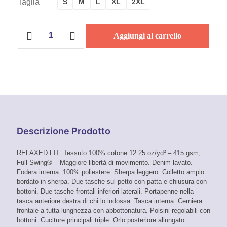
Taglia
S
M
L
XL
2XL
Giacca
Aggiungi al carrello
Uomo
Carhartt
-
105478
quantità
Descrizione Prodotto
RELAXED FIT. Tessuto 100% cotone 12.25 oz/yd² – 415 gsm,
Full Swing® – Maggiore libertà di movimento. Denim lavato.
Fodera interna: 100% poliestere. Sherpa leggero. Colletto ampio
bordato in sherpa. Due tasche sul petto con patta e chiusura con
bottoni. Due tasche frontali inferiori laterali. Portapenne nella
tasca anteriore destra di chi lo indossa. Tasca interna. Cerniera
frontale a tutta lunghezza con abbottonatura. Polsini regolabili con
bottoni. Cuciture principali triple. Orlo posteriore allungato.