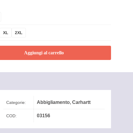
XL
2XL
Aggiungi al carrello
Abbigliamento
,
Carhartt
Categorie:
03156
COD: