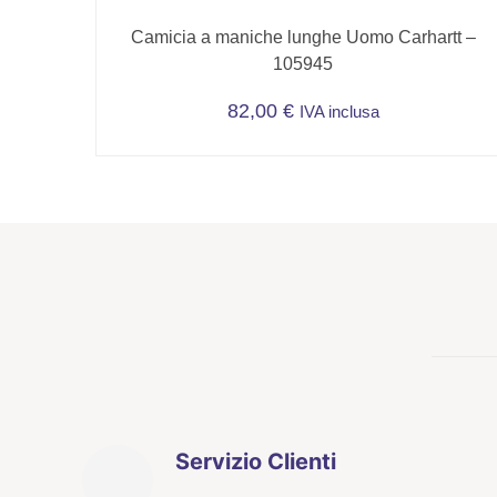
Camicia a maniche lunghe Uomo Carhartt –
105945
82,00
€
IVA inclusa
Questo
prodotto
ha
più
varianti.
Le
opzioni
possono
essere
scelte
nella
pagina
Servizio Clienti
del
prodotto