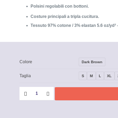
Polsini regolabili con bottoni.
Costure principali a tripla cucitura.
Tessuto 97% cotone / 3% elastan 5.6 oz/yd² 
Colore
Dark Brown
Taglia
S
M
L
XL
Camicia
a
maniche
lunghe
Uomo