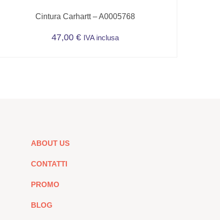
Cintura Carhartt – A0005768
47,00
€
IVA inclusa
Questo
prodotto
ha
più
varianti.
Le
opzioni
possono
ABOUT US
essere
scelte
CONTATTI
nella
pagina
PROMO
del
BLOG
prodotto