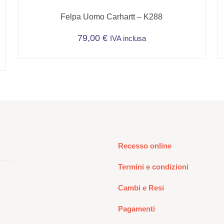
Felpa Uomo Carhartt – K288
79,00
€
IVA inclusa
Questo
prodotto
ha
più
varianti.
Le
opzioni
possono
Recesso online
essere
scelte
Termini e condizioni
nella
pagina
Cambi e Resi
del
Pagamenti
prodotto