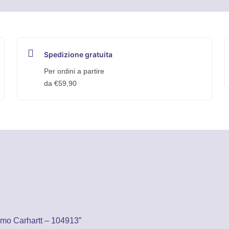
Spedizione gratuita
Per ordini a partire
da €59,90
mo Carhartt – 104913”