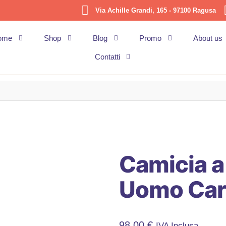
Via Achille Grandi, 165 - 97100 Ragusa
ome
Shop
Blog
Promo
About us
Contatti
Camicia a
Uomo Car
98,00
€
IVA Inclusa