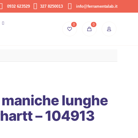
0932 623529
327 8250013
info@ferramentalab.it
0
0
 maniche lunghe
hartt – 104913