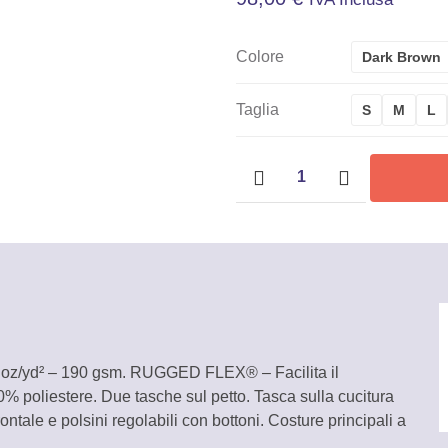
Colore
Dark Brown
Taglia
S
M
L
Camicia
a
maniche
lunghe
Uomo
Carhartt
-
104913
quantità
 oz/yd² – 190 gsm. RUGGED FLEX® – Facilita il
% poliestere. Due tasche sul petto. Tasca sulla cucitura
rontale e polsini regolabili con bottoni. Costure principali a