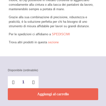
Inoltre, la clip posteriore in metallo consente di agganciarlo
comodamente alla cintura o alla tasca dei pantaloni da lavoro,
mantenendolo sempre a portata di mano.
Grazie alla sua combinazione di precisione, robustezza e
praticità, è la soluzione perfetta per chi ha bisogno di uno
strumento di misura affidabile per lavori su grandi distanze.
Per le spedizioni ci affidiamo a
SPEDISCIMI
Trova altri prodotti in questa
sezione
Disponibile (ordinabile)
FLESSOMETRO
HI-
LOCK
SERIE
Aggiungi al carrello
GIALLA
25
MM