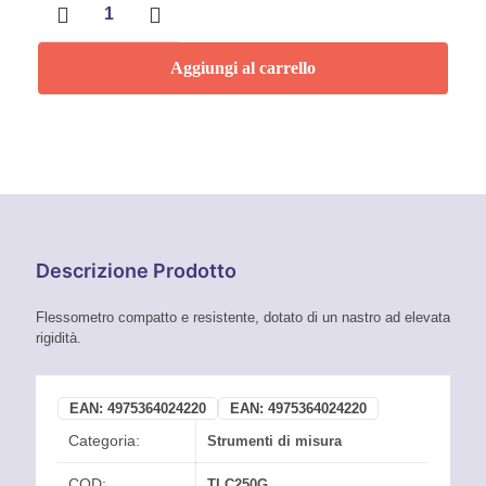
HI-
LOCK
SERIE
Aggiungi al carrello
GIALLA
25
MM
PER
10
M
quantità
Descrizione Prodotto
Flessometro compatto e resistente, dotato di un nastro ad elevata
rigidità.
EAN:
4975364024220
EAN:
4975364024220
Categoria:
Strumenti di misura
COD:
TLC250G