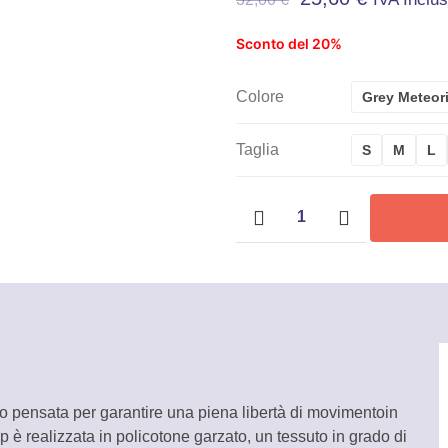
Sconto del 20%
Colore
Grey Meteor
Taglia
S
M
L
Felpa
con
zip
Sotra
-
U-
Power
quantità
 pensata per garantire una piena libertà di movimentoin
p è realizzata in policotone garzato, un tessuto in grado di