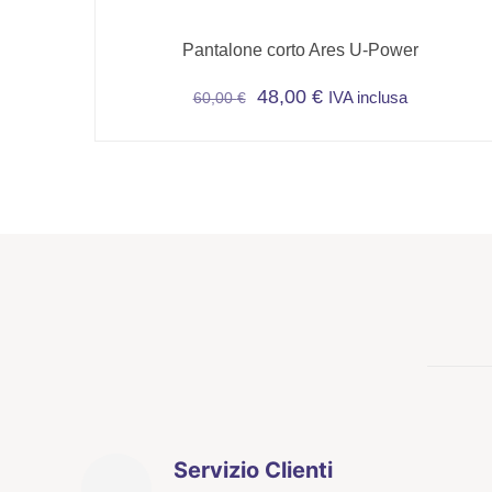
Pantalone corto Ares U-Power
48,00
€
IVA inclusa
60,00
€
Questo
prodotto
ha
più
varianti.
Le
opzioni
possono
essere
scelte
nella
pagina
del
Servizio Clienti
prodotto