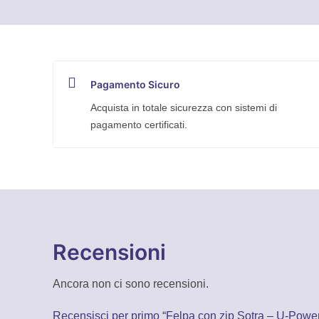
-
U-
Power
quantità
Pagamento Sicuro
Acquista in totale sicurezza con sistemi di
pagamento certificati.
Recensioni
Ancora non ci sono recensioni.
Recensisci per primo “Felpa con zip Sotra – U-Powe