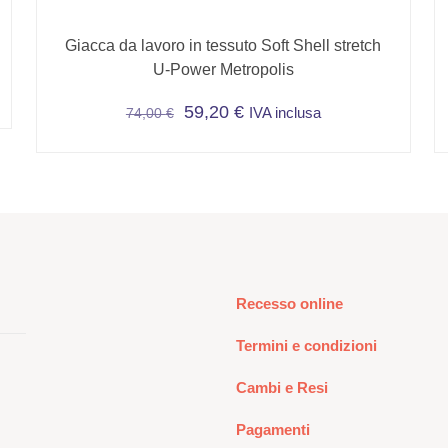
Giacca da lavoro in tessuto Soft Shell stretch
U-Power Metropolis
59,20
€
IVA inclusa
74,00
€
Questo
prodotto
ha
più
varianti.
Le
opzioni
Recesso online
possono
essere
Termini e condizioni
scelte
nella
Cambi e Resi
pagina
Pagamenti
del