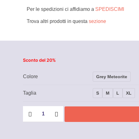
Per le spedizioni ci affidiamo a
SPEDISCIMI
Trova altri prodotti in questa
sezione
Sconto del 20%
Colore
Grey Meteorite
Taglia
S
M
L
XL
Felpa
con
zip
Sotra