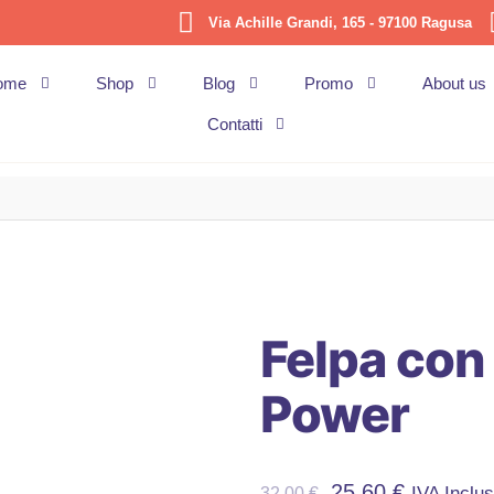
Via Achille Grandi, 165 - 97100 Ragusa
ome
Shop
Blog
Promo
About us
Contatti
Felpa con 
Power
25,60
€
IVA Inclu
32,00
€