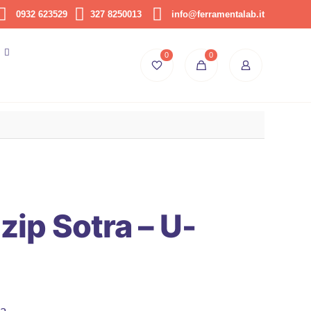
0932 623529
327 8250013
info@ferramentalab.it
0
0
zip Sotra – U-
sa