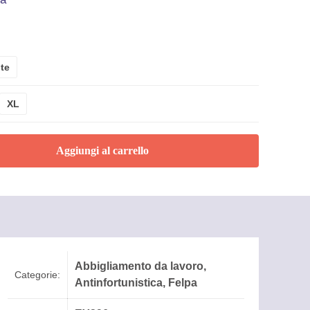
ite
XL
Aggiungi al carrello
Abbigliamento da lavoro
,
Categorie:
Antinfortunistica
,
Felpa