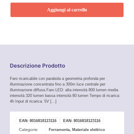
-
Faro
Aggiungi al carrello
ricaricabile
15W
800
Lumen
quantità
Descrizione Prodotto
Faro ricaricabile con parabola a geometria profonda per
illuminazione concentrata fino a 300m luce centrale per
illuminazione diffusa Faro LED: alta intensità 800 lumen media
intensità 320 lumen bassa intensità 80 lumen Tempo di ricarica:
4h Input di ricarica: 5V
[…]
EAN:
8016818123116
EAN:
8016818123116
Categorie:
Ferramenta
,
Materiale elettrico