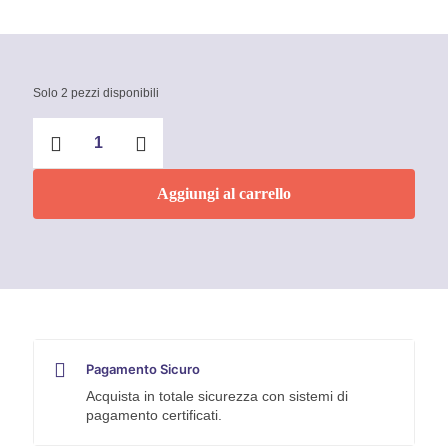
Solo 2 pezzi disponibili
Extreme
15
-
Faro
Aggiungi al carrello
ricaricabile
15W
800
Lumen
quantità
Pagamento Sicuro
Acquista in totale sicurezza con sistemi di
pagamento certificati.