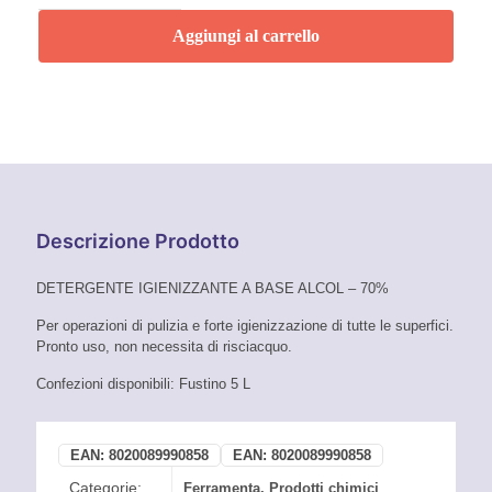
ETH70
Faren
Aggiungi al carrello
5
L
quantità
Descrizione Prodotto
DETERGENTE IGIENIZZANTE A BASE ALCOL – 70%
Per operazioni di pulizia e forte igienizzazione di tutte le superfici.
Pronto uso, non necessita di risciacquo.
Confezioni disponibili: Fustino 5 L
EAN:
8020089990858
EAN:
8020089990858
Categorie:
Ferramenta
,
Prodotti chimici