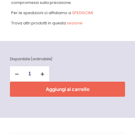
compromessi sulla precisione.
Per le spedizioni ci affidiamo a
SPEDISCIMI
Trova altri prodotti in questa
sezione
Disponibile (ordinabile)
Cutter
di
precisione
C301
Aggiungi al carrello
Tajima
quantità