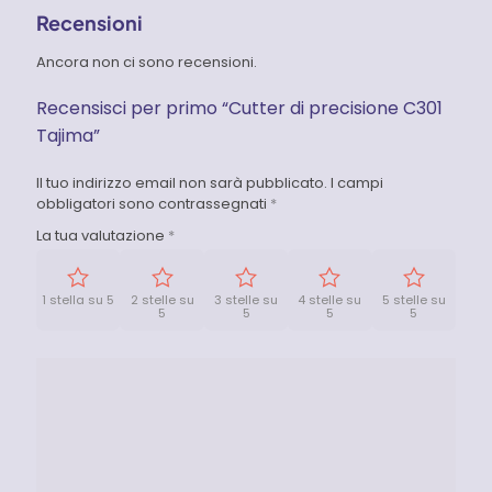
Recensioni
Ancora non ci sono recensioni.
Recensisci per primo “Cutter di precisione C301
Tajima”
Il tuo indirizzo email non sarà pubblicato.
I campi
obbligatori sono contrassegnati
*
La tua valutazione
*
1 stella su 5
2 stelle su
3 stelle su
4 stelle su
5 stelle su
5
5
5
5