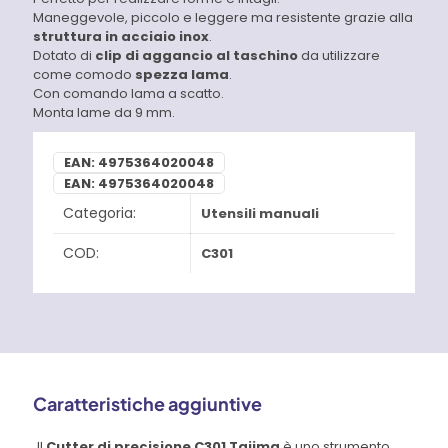
Maneggevole, piccolo e leggere ma resistente grazie alla
struttura in acciaio inox
.
Dotato di
clip di aggancio al taschino
da utilizzare
come comodo
spezza lama
.
Con comando lama a scatto.
Monta lame da 9 mm.
EAN:
4975364020048
EAN:
4975364020048
Categoria:
Utensili manuali
COD:
C301
Caratteristiche aggiuntive
Il
Cutter di precisione C301 Tajima
è uno strumento