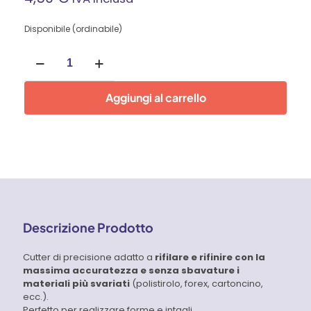
Disponibile (ordinabile)
Cutter
di
precisione
C301
Aggiungi al carrello
Tajima
quantità
Descrizione Prodotto
Cutter di precisione adatto a
rifilare e rifinire con la
massima accuratezza e senza sbavature i
materiali più svariati
(polistirolo, forex, cartoncino,
ecc.).
Perfetto per realizzare forme e intagli.