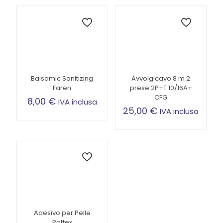
Balsamic Sanitizing
Avvolgicavo 8 m 2
Faren
prese 2P+T 10/16A+
CFG
8,00
€
IVA inclusa
25,00
€
IVA inclusa
Adesivo per Pelle
Pattex