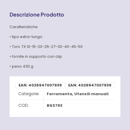
Descrizione Prodotto
Caratteristiche
• tipo extra-lungo
• Torx: TX 10-15-20-25-27-30-40-45-50
• fornite in supporto con clip
• peso 430 g
EAN:
4026947007939
EAN:
4026947007939
Categorie:
Ferramenta
,
Utensili manuali
COD:
BGS793