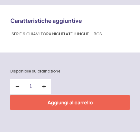
Caratteristiche aggiuntive
SERIE 9 CHIAVI TORX NICHELATE LUNGHE – BGS
Disponibile su ordinazione
Set
9
Chiavi
Torx
Aggiungi al carrello
Nichelate
Lunghe
quantità