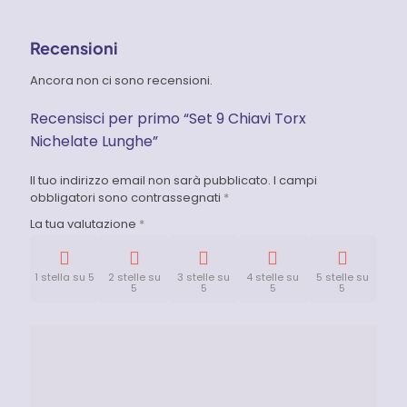
Recensioni
Ancora non ci sono recensioni.
Recensisci per primo “Set 9 Chiavi Torx
Nichelate Lunghe”
Il tuo indirizzo email non sarà pubblicato.
I campi
obbligatori sono contrassegnati
*
La tua valutazione
*
1 stella su 5
2 stelle su
3 stelle su
4 stelle su
5 stelle su
5
5
5
5