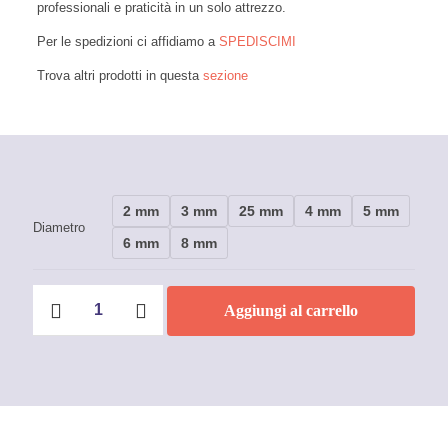
professionali e praticità in un solo attrezzo.
Per le spedizioni ci affidiamo a
SPEDISCIMI
Trova altri prodotti in questa
sezione
2 mm
3 mm
25 mm
4 mm
5 mm
Diametro
6 mm
8 mm
Chiave
Aggiungi al carrello
tre
estremità
asta
scorrevole
maschio
esagonali
Mundial
quantità