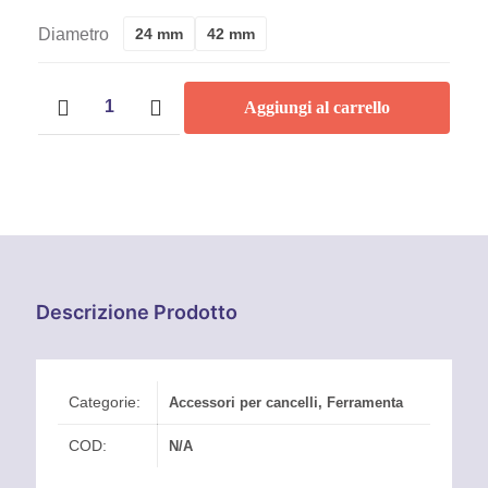
Di
Diametro
24 mm
42 mm
Prezzo:
Carrello
Da
Aggiungi al carrello
per
Portone
6,00 €
Scorrevole
Art.
A
331
quantità
11,81 €
Descrizione Prodotto
Categorie:
Accessori per cancelli
,
Ferramenta
COD:
N/A