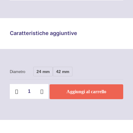
Caratteristiche aggiuntive
24 mm
42 mm
Diametro
Carrello
Aggiungi al carrello
per
Portone
Scorrevole
Art.
331
quantità