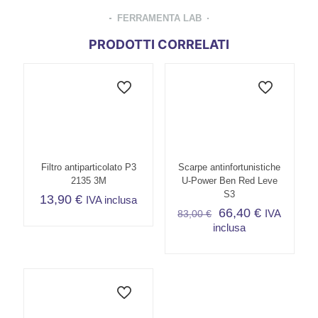
FERRAMENTA LAB
PRODOTTI CORRELATI
Filtro antiparticolato P3
Scarpe antinfortunistiche
2135 3M
U-Power Ben Red Leve
S3
13,90
€
IVA inclusa
66,40
€
IVA
83,00
€
inclusa
Questo
prodotto
ha
più
varianti.
Le