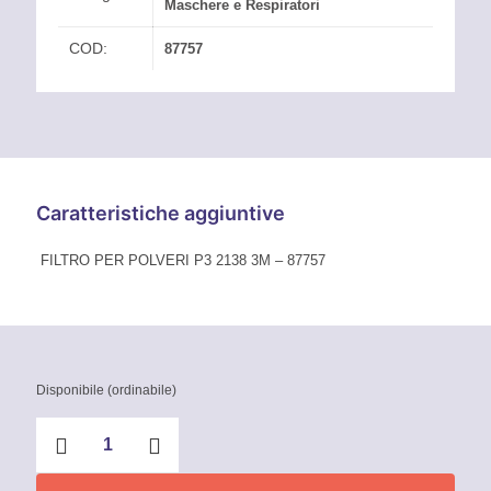
Maschere e Respiratori
COD:
87757
Caratteristiche aggiuntive
FILTRO PER POLVERI P3 2138 3M – 87757
Disponibile (ordinabile)
Filtro
antiparticolato
P3
2138