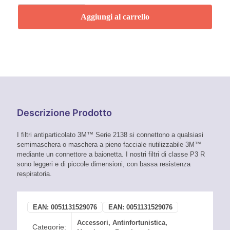
P3
2138
Aggiungi al carrello
3M
quantità
Descrizione Prodotto
I filtri antiparticolato 3M™ Serie 2138 si connettono a qualsiasi
semimaschera o maschera a pieno facciale riutilizzabile 3M™
mediante un connettore a baionetta. I nostri filtri di classe P3 R
sono leggeri e di piccole dimensioni, con bassa resistenza
respiratoria.
EAN:
0051131529076
EAN:
0051131529076
Accessori
,
Antinfortunistica
,
Categorie: