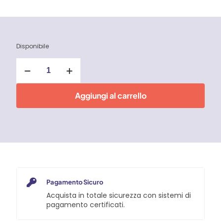
Disponibile
Barra
magnetica
portautensili
500
Aggiungi al carrello
mm
quantità
Pagamento Sicuro
Acquista in totale sicurezza con sistemi di
pagamento certificati.