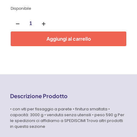
Disponibile
Barra
magnetica
portautensili
500
Aggiungi al carrello
mm
quantità
Descrizione Prodotto
• con viti per fissaggio a parete • finitura smaltata •
capacità: 3000 g • venduta senza utensili • peso 590 g Per
le spedizioni ci affidiamo a SPEDISCIMI Trova altri prodotti
in questa sezione