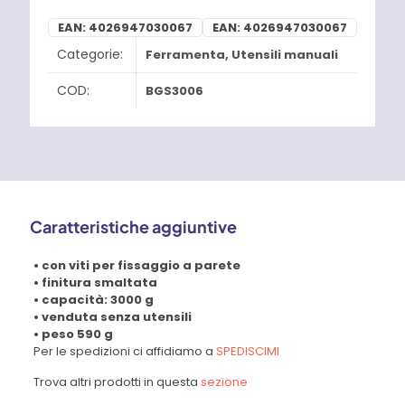
EAN:
4026947030067
EAN:
4026947030067
Categorie:
Ferramenta
,
Utensili manuali
COD:
BGS3006
Caratteristiche aggiuntive
• con viti per fissaggio a parete
• finitura smaltata
• capacità: 3000 g
• venduta senza utensili
• peso 590 g
Per le spedizioni ci affidiamo a
SPEDISCIMI
Trova altri prodotti in questa
sezione