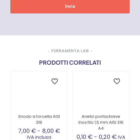
FERRAMENTA LAB
PRODOTTI CORRELATI
Snodo a forcella AISI
Anello portachiave
316
Inox filo 1,5 mm AISI 316
A4
Fascia
7,00
€
-
8,00
€
di
Fascia
0,10
€
-
0,20
€
IVA inclusa
IVA