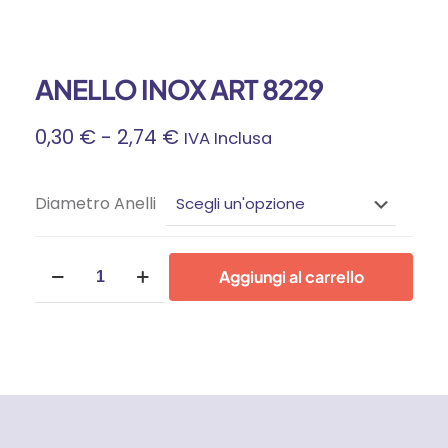
ANELLO INOX ART 8229
Fascia
0,30
€
-
2,74
€
IVA Inclusa
Di
Diametro Anelli
Prezzo:
Da
ANELLO
Aggiungi al carrello
INOX
ART
0,30 €
8229
quantità
A
2,74 €