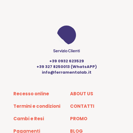
scelte
nella
pagina
del
prodotto
Servizio Clienti
+39 0932 623529
+39 327 8250013 (WhatsAPP)
info@ferramentalab.it
Recesso online
ABOUT US
Termini e condizioni
CONTATTI
Cambi e Resi
PROMO
Pagamenti
BLOG