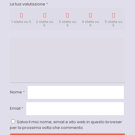
La tua valutazione
*
1 stella su 5
2 stelle su
3 stelle su
4 stelle su
5 stelle su
5
5
5
5
Nome
*
Email
*
Salva il mio nome, email e sito web in questo browser
per la prossima volta che commento.