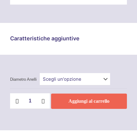
Caratteristiche aggiuntive
Diametro Anelli
Anello
Aggiungi al carrello
portachiave
Inox
filo
1,5
mm
AISI
316