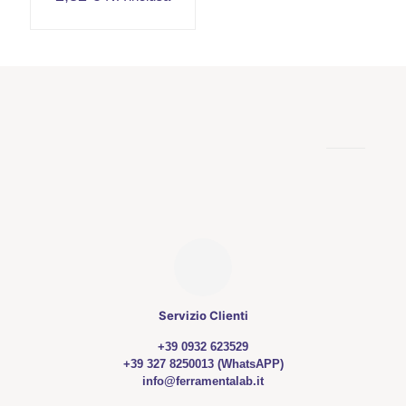
prodotto
Servizio Clienti
+39 0932 623529
+39 327 8250013 (WhatsAPP)
info@ferramentalab.it