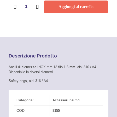
Anello
Da
Aggiungi al carrello
portachiave
Inox
0,10 €
filo
1,5
A
mm
AISI
0,20 €
316
A4
quantità
Descrizione Prodotto
Anelli di sicurezza INOX mm 18 filo 1,5 mm. aisi 316 / A4.
Disponibile in diversi diametri.
Safety rings, aisi 316 / A4
Categoria:
Accessori nautici
COD:
8155