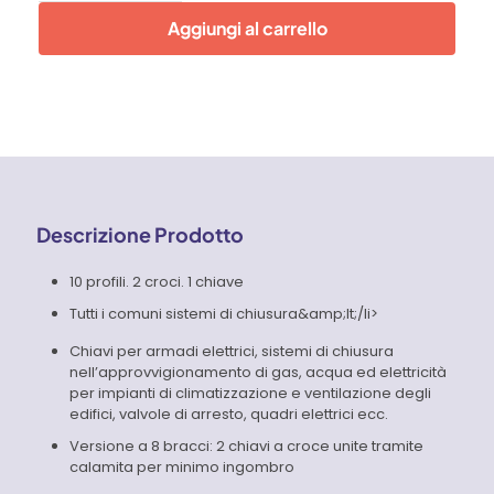
per
Aggiungi al carrello
quadri
ed
armadi
elettrici
-
Knipex
quantità
Descrizione Prodotto
10 profili. 2 croci. 1 chiave
Tutti i comuni sistemi di chiusura&amp;lt;/li>
Chiavi per armadi elettrici, sistemi di chiusura
nell’approvvigionamento di gas, acqua ed elettricità
per impianti di climatizzazione e ventilazione degli
edifici, valvole di arresto, quadri elettrici ecc.
Versione a 8 bracci: 2 chiavi a croce unite tramite
calamita per minimo ingombro