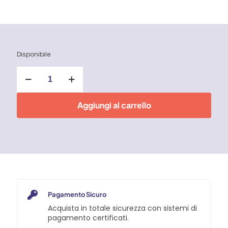
Disponibile
TwinKey
Chiave
universale
per
Aggiungi al carrello
quadri
ed
armadi
elettrici
-
Knipex
quantità
Pagamento Sicuro
Acquista in totale sicurezza con sistemi di
pagamento certificati.