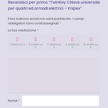
Recensisci per primo “TwinKey Chiave universale
per quadri ed armadi elettrici – Knipex”
Il tuo indirizzo email non sarà pubblicato.
I campi
obbligatori sono contrassegnati
*
La tua valutazione
*
1 stella su 5
2 stelle su
3 stelle su
4 stelle su
5 stelle su
5
5
5
5
Nome
*