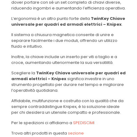
dover portare con sé un set completo di chiavi diverse,
riducendo ingombri e aumentando l’efficienza operativa.
L’ergonomia è un altro punto forte della
TwinKey Chiave
universale per quadri ed armadi elettrici – Knipex
.
Il sistema a chiusura magnetica consente di unire e
separare facilmente i due moduli, offrendo un utilizzo
fluido e intuitivo.
Inoltre, la chiave include un inserto per viti a taglio e a
croce, aumentando ulteriormente la sua versatilità.
Scegliere la
TwinKey Chiave universale per quadri ed
armadi elettrici – Knipex
significa investire in uno
strumento progettato per durare nel tempo e migliorare
l’operatività quotidiana.
Affidabile, multifunzione e costruita con la qualità che da
sempre contraddistingue Knipex, è la soluzione ideale
per chi desidera un utensile compatto e professionale.
Per le spedizioni ci affidiamo a
SPEDISCIMI
Trova altri prodotti in questa
sezione