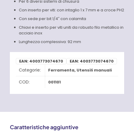
Per 6 diversi sistemi di chiusura
Con inserto per viti: con intaglio 1 x 7 mm e a croce PH2
Con sede per bit 1/4″ con calamita
Chiavi e inserto per viti uniti da robusto filo metallico in
acciaio inox
Lunghezza complessiva: 92 mm
EAN:
4003773074670
EAN:
4003773074670
Categorie:
Ferramenta
,
Utensili manuali
COD:
001101
Caratteristiche aggiuntive