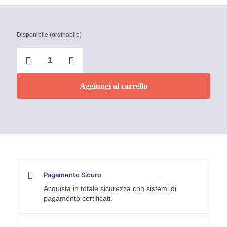
Disponibile (ordinabile)
Tronchese
laterale
180
mm
Aggiungi al carrello
Knipex
quantità
Pagamento Sicuro
Acquista in totale sicurezza con sistemi di
pagamento certificati.