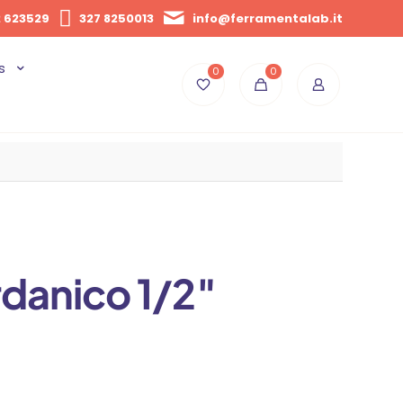
 623529
327 8250013
info@ferramentalab.it
s
0
0
danico 1/2″