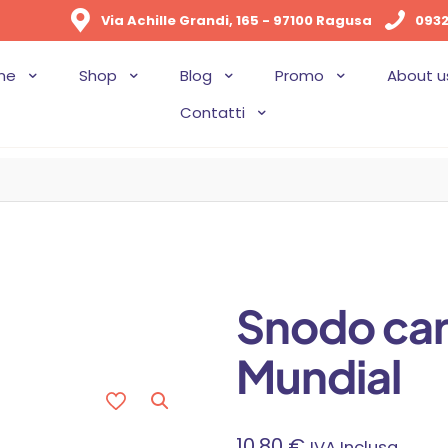
Via Achille Grandi, 165 - 97100 Ragusa
0932
me
Shop
Blog
Promo
About u
Contatti
Snodo car
Mundial
10,80
€
IVA Inclusa