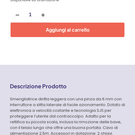
Smerigliatrice
diritta
8
mm
Aggiungi al carrello
quantità
Descrizione Prodotto
Smerigliatrice diritta leggera con una pinza da 6 mm con
interruttore a slitta laterale di facile azionamento. Dotato di
elettronica a velocità costante e tecnologia SJS per
proteggere l’utente dal contraccolpo. Adatto per la
rettifica su piccola scala, inclusa la rimozione delle bave,
con il telaio lungo che offre una buona portata. Cavo di
alimentazione 2,5m. Accessori in dotazione: 2 chiavi.