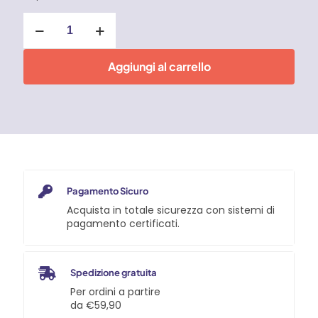
Smerigliatrice
diritta
8
mm
Aggiungi al carrello
quantità
Pagamento Sicuro
Acquista in totale sicurezza con sistemi di
pagamento certificati.
Spedizione gratuita
Per ordini a partire
da €59,90