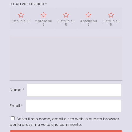
La tua valutazione
*
1 stella su 5
2 stelle su
3 stelle su
4 stelle su
5 stelle su
5
5
5
5
Nome
*
Email
*
Salva il mio nome, email e sito web in questo browser
per la prossima volta che commento.