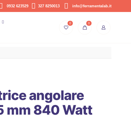
0932 623529
327 8250013
info@ferramentalab.it
0
0
trice angolare
15 mm 840 Watt