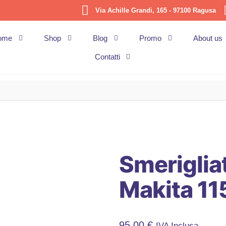
Via Achille Grandi, 165 - 97100 Ragusa
ome
Shop
Blog
Promo
About us
Contatti
Smeriglia
Makita 1
95,00
€
IVA Inclusa