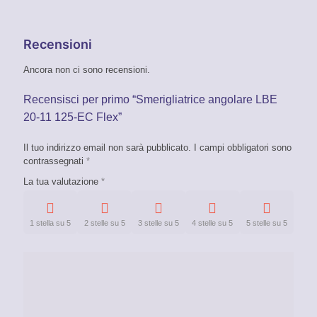
Recensioni
Ancora non ci sono recensioni.
Recensisci per primo “Smerigliatrice angolare LBE
20-11 125-EC Flex”
Il tuo indirizzo email non sarà pubblicato.
I campi obbligatori sono
contrassegnati
*
La tua valutazione
*
1 stella su 5
2 stelle su 5
3 stelle su 5
4 stelle su 5
5 stelle su 5