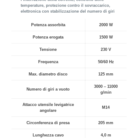
temperature, protezione contro il sovraccarico,
elettronica con stabilizzazione del numero di giri
Potenza assorbita
2000 W
Potenza erogata
1500 W
Tensione
230 V
Frequenza
50/60 Hz
Max. diametro disco
125 mm
3000 – 11000
Numero di giri a vuoto
g/min
Attacco utensile levigatrice
M14
angolare
Circonferenza di presa
205 mm
Lunghezza cavo
4,0 m