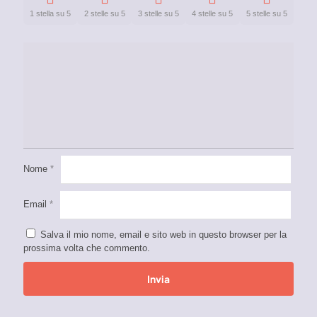
1 stella su 5
2 stelle su 5
3 stelle su 5
4 stelle su 5
5 stelle su 5
Nome
*
Email
*
Salva il mio nome, email e sito web in questo browser per la
prossima volta che commento.