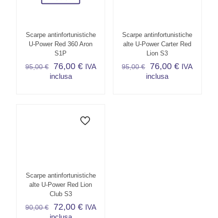
Scarpe antinfortunistiche
Scarpe antinfortunistiche
U-Power Red 360 Aron
alte U-Power Carter Red
S1P
Lion S3
76,00
€
76,00
€
IVA
IVA
95,00
€
95,00
€
inclusa
inclusa
Questo
Questo
prodotto
prodotto
ha
ha
più
più
varianti.
varianti.
Le
Le
opzioni
opzioni
possono
possono
essere
essere
scelte
scelte
Scarpe antinfortunistiche
nella
nella
alte U-Power Red Lion
pagina
pagina
Club S3
del
del
72,00
€
IVA
90,00
€
prodotto
prodotto
inclusa