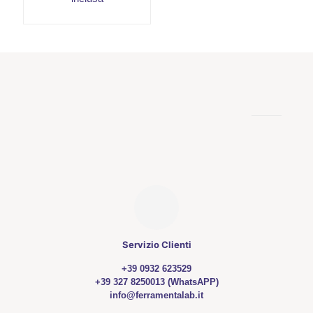
Questo
prodotto
ha
più
varianti.
Le
opzioni
possono
essere
scelte
nella
pagina
del
prodotto
Servizio Clienti
+39 0932 623529
+39 327 8250013 (WhatsAPP)
info@ferramentalab.it