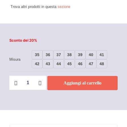
Trova altri prodotti in questa
sezione
Sconto del 20%
35
36
37
38
39
40
41
Misura
42
43
44
45
46
47
48
Scarpe
Aggiungi al carrello
antinfortunistiche
U-
Power
Red
Premium
Ivy
S1
quantità