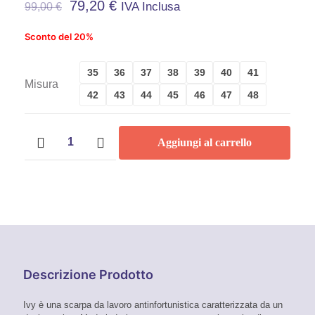
79,20
€
IVA Inclusa
99,00
€
Sconto del 20%
35
36
37
38
39
40
41
Misura
42
43
44
45
46
47
48
Scarpe
Aggiungi al carrello
antinfortunistiche
U-
Power
Red
Premium
Ivy
S1
quantità
Descrizione Prodotto
Ivy è una scarpa da lavoro antinfortunistica caratterizzata da un