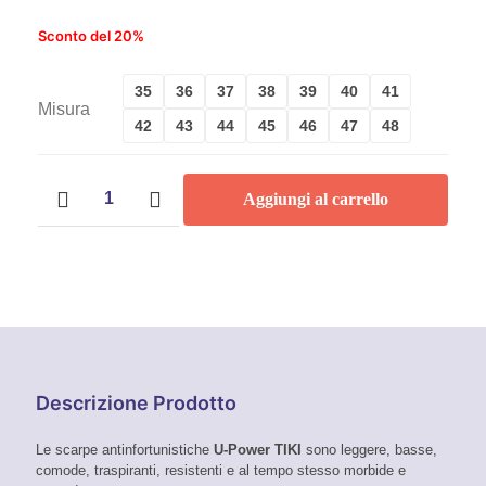
Sconto del 20%
35
36
37
38
39
40
41
Misura
42
43
44
45
46
47
48
Scarpe
Aggiungi al carrello
antinfortunistiche
U-
Power
Red
Lion
Tiki
S3
quantità
Descrizione Prodotto
Le scarpe antinfortunistiche
U-Power TIKI
sono leggere, basse,
comode, traspiranti, resistenti e al tempo stesso morbide e