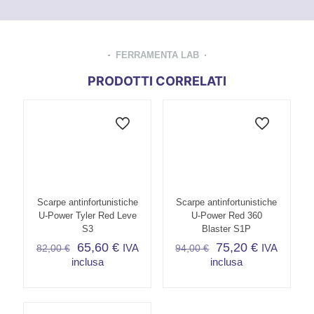
FERRAMENTA LAB
PRODOTTI CORRELATI
Scarpe antinfortunistiche
Scarpe antinfortunistiche
U-Power Tyler Red Leve
U-Power Red 360
S3
Blaster S1P
65,60
€
75,20
€
IVA
IVA
82,00
€
94,00
€
inclusa
inclusa
Questo
Questo
prodotto
prodotto
ha
ha