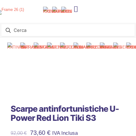
Scarpe antinfortunistiche U-
Power Red Lion Tiki S3
73,60
€
IVA Inclusa
92,00
€