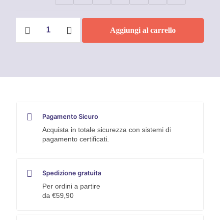
Scarpe
Aggiungi al carrello
antinfortunistiche
U-
Power
Red
Lion
Tiki
S3
quantità
Pagamento Sicuro
Acquista in totale sicurezza con sistemi di
pagamento certificati.
Spedizione gratuita
Per ordini a partire
da €59,90