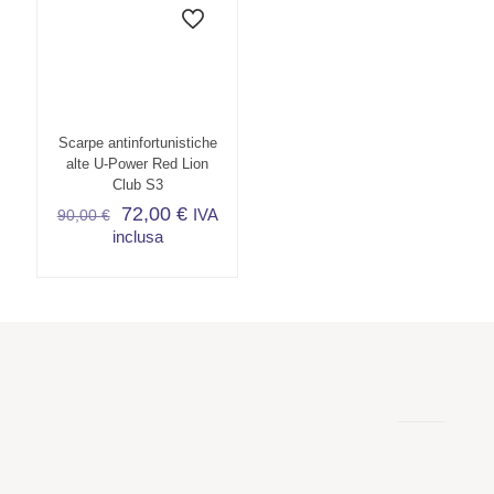
più
più
varianti.
varianti.
Le
Le
opzioni
opzioni
possono
possono
essere
essere
scelte
scelte
Scarpe antinfortunistiche
nella
nella
alte U-Power Red Lion
pagina
pagina
Club S3
del
del
72,00
€
IVA
90,00
€
prodotto
prodotto
inclusa
Questo
prodotto
ha
più
varianti.
Le
opzioni
possono
essere
scelte
nella