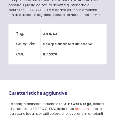
compatto offrono aderenza, sicurezza e stabilità della
postura. Questa calzatura rispetta gli standard di
sicurezza S3 SRC CI ESD e è adatta all’uso in ambienti
umidi, trasporti e logistica, settore terziario e dei servizi.
Tag:
Alta
,
S3
Categoria:
Scarpe antinfortunistiche
COD:
RL10376
Caratteristiche aggiuntive
Le scarpe antinfortunistiche alte
U-Power Stego
, classe
di protezione S3 SRC CI ESD, della linea
Red Lion
sono le
calzature ideali per tutti coloro che lavorano in ambienti