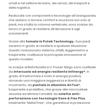
umidi e nel settore terziario, dei servizi, dei trasporti e
della logistica.
Realizzate con componenti e tecnologie all’avanguardia,
che aiutano a donare comfort e sicurezza non solo ai
piedi, ma a tutta la colonna vertebrale, sono scarpe da
lavoro in grado di resistere all’abrasione e agli
scivolamenti.
Grazie alla
tomaia in Putek Technology
, i tuoi piedi
saranno in grado di resistere a qualsiasi situazione.
Questo rivoluzionario sistema, infatti, leggerissimo e
traspirante, costituisce la principale innovazione di
questo modello.
Le scarpe antinfortunistica U-Power Stego sono costituite
da
intersuola ad energia resiliente Infinergy®
, in
grado di trasformare il moto in energia positiva,
donando una maggiore leggerezza e libertà di
movimento; da
puntale in alluminio AirToe®
,
traspirante e protettivo, che grazie alle microcellule
assorbe ed elimina l’umidità; da
soletta anti-
perforazione con tecnologia Save & Flex Plus
,
totalmente “Metal Free”, che garantisce la protezione