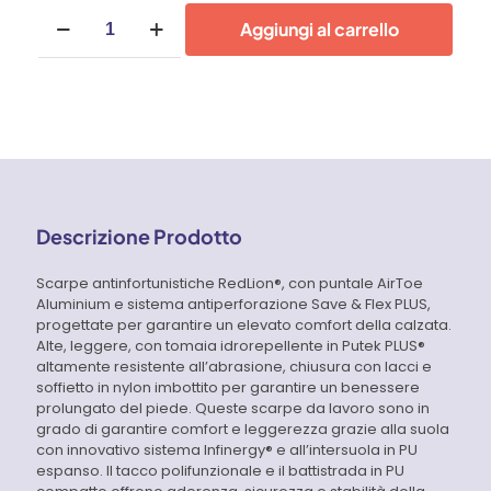
Scarpe
Aggiungi al carrello
antinfortunistiche
U-
Power
Red
Lion
Stego
S3
quantità
Descrizione Prodotto
Scarpe antinfortunistiche RedLion®, con puntale AirToe
Aluminium e sistema antiperforazione Save & Flex PLUS,
progettate per garantire un elevato comfort della calzata.
Alte, leggere, con tomaia idrorepellente in Putek PLUS®
altamente resistente all’abrasione, chiusura con lacci e
soffietto in nylon imbottito per garantire un benessere
prolungato del piede. Queste scarpe da lavoro sono in
grado di garantire comfort e leggerezza grazie alla suola
con innovativo sistema Infinergy® e all’intersuola in PU
espanso. Il tacco polifunzionale e il battistrada in PU