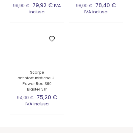
79,92
€
78,40
€
IVA
99,90
€
98,00
€
inclusa
IVA inclusa
Questo
Questo
prodotto
prodotto
ha
ha
più
più
varianti.
varianti.
Le
Le
opzioni
opzioni
possono
possono
essere
essere
scelte
scelte
Scarpe
nella
nella
antinfortunistiche U-
pagina
pagina
Power Red 360
del
del
Blaster S1P
prodotto
prodotto
75,20
€
94,00
€
IVA inclusa
Questo
prodotto
ha
più