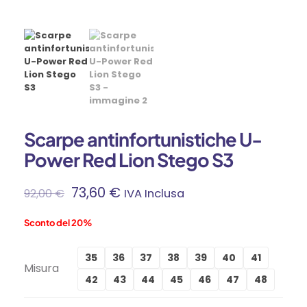
Scarpe antinfortunistiche U-
Power Red Lion Stego S3
73,60
€
92,00
€
IVA Inclusa
Sconto del 20%
35
36
37
38
39
40
41
Misura
42
43
44
45
46
47
48