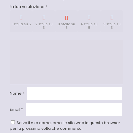
La tua valutazione
*
1 stella su 5
2 stelle su
3 stelle su
4 stelle su
5 stelle su
5
5
5
5
Nome
*
Email
*
Salva il mio nome, email e sito web in questo browser
per la prossima volta che commento.