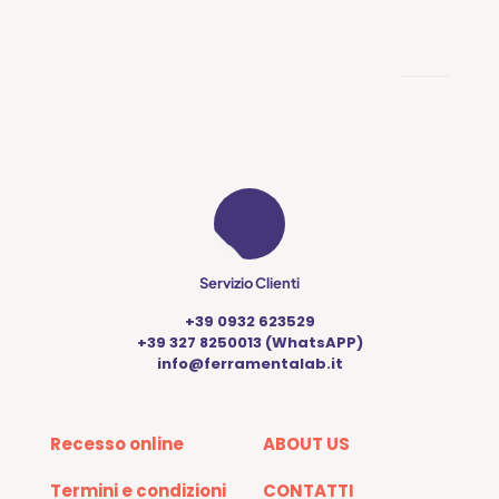
varianti.
Le
opzioni
possono
essere
scelte
nella
pagina
del
prodotto
Servizio Clienti
+39 0932 623529
+39 327 8250013 (WhatsAPP)
info@ferramentalab.it
Recesso online
ABOUT US
Termini e condizioni
CONTATTI