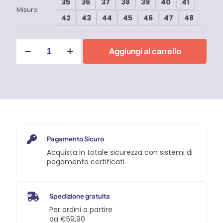
35
36
37
38
39
40
41
Misura
42
43
44
45
46
47
48
Scarpe
Aggiungi al carrello
antinfortunistiche
U-
Power
Red
Lion
Stego
S3
quantità
Pagamento Sicuro
Acquista in totale sicurezza con sistemi di
pagamento certificati.
Spedizione gratuita
Per ordini a partire
da €59,90