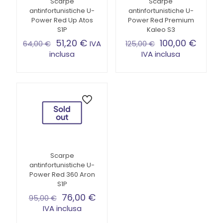
Scarpe
Scarpe
antinfortunistiche U-
antinfortunistiche U-
Power Red Up Atos
Power Red Premium
S1P
Kaleo S3
51,20
€
100,00
€
IVA
64,00
€
125,00
€
inclusa
IVA inclusa
Questo
Questo
prodotto
prodotto
ha
ha
più
più
varianti.
varianti.
Sold
Le
Le
out
opzioni
opzioni
possono
possono
essere
essere
scelte
scelte
Scarpe
nella
nella
antinfortunistiche U-
pagina
pagina
Power Red 360 Aron
del
del
S1P
prodotto
prodotto
76,00
€
95,00
€
IVA inclusa
Questo