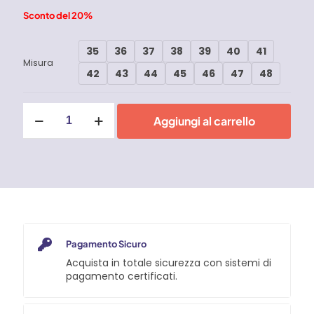
Sconto del 20%
35
36
37
38
39
40
41
Misura
42
43
44
45
46
47
48
Scarpe
Aggiungi al carrello
antinfortunistiche
U-
Power
Red
Leve
Scott
S1
quantità
Pagamento Sicuro
Acquista in totale sicurezza con sistemi di
pagamento certificati.