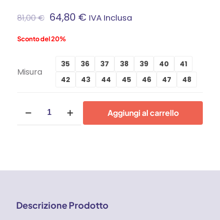
64,80
€
81,00
€
IVA Inclusa
Sconto del 20%
35
36
37
38
39
40
41
Misura
42
43
44
45
46
47
48
Scarpe
Aggiungi al carrello
antinfortunistiche
U-
Power
Red
Leve
Scott
S1
quantità
Descrizione Prodotto