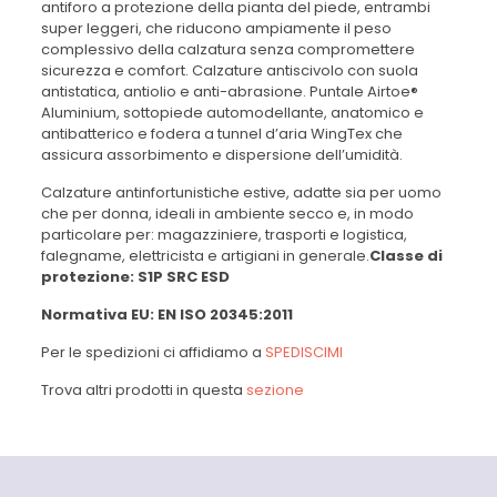
antiforo a protezione della pianta del piede, entrambi
super leggeri, che riducono ampiamente il peso
complessivo della calzatura senza compromettere
sicurezza e comfort. Calzature antiscivolo con suola
antistatica, antiolio e anti-abrasione. Puntale Airtoe®
Aluminium, sottopiede automodellante, anatomico e
antibatterico e fodera a tunnel d’aria WingTex che
assicura assorbimento e dispersione dell’umidità.
Calzature antinfortunistiche estive, adatte sia per uomo
che per donna, ideali in ambiente secco e, in modo
particolare per: magazziniere, trasporti e logistica,
falegname, elettricista e artigiani in generale.
Classe di
protezione: S1P SRC ESD
Normativa EU: EN ISO 20345:2011
Per le spedizioni ci affidiamo a
SPEDISCIMI
Trova altri prodotti in questa
sezione