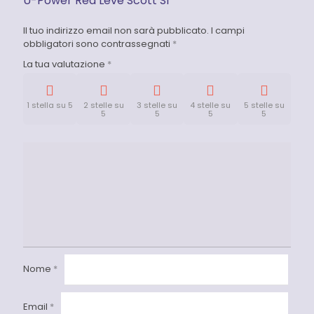
U-Power Red Leve Scott S1”
Il tuo indirizzo email non sarà pubblicato.
I campi
obbligatori sono contrassegnati
*
La tua valutazione
*
1 stella su 5
2 stelle su
3 stelle su
4 stelle su
5 stelle su
5
5
5
5
Nome
*
Email
*