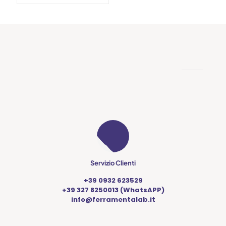
prodotto
ha
più
varianti.
Le
opzioni
possono
essere
scelte
nella
pagina
del
prodotto
Servizio Clienti
+39 0932 623529
+39 327 8250013 (WhatsAPP)
info@ferramentalab.it