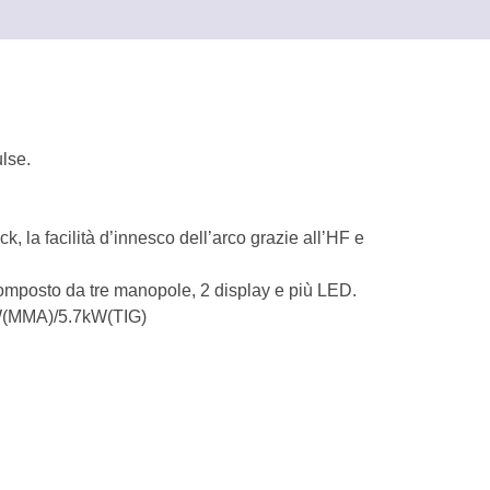
lse.
k, la facilità d’innesco dell’arco grazie all’HF e
 composto da tre manopole, 2 display e più LED.
 kW(MMA)/5.7kW(TIG)