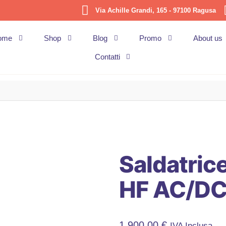
Via Achille Grandi, 165 - 97100 Ragusa
ome
Shop
Blog
Promo
About us
Contatti
Saldatrice
HF AC/DC
1.900,00
€
IVA Inclusa