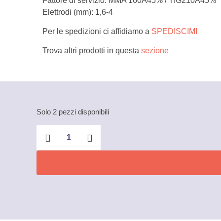
Fattore di servizio: MMA 160A45% / TIG210A45%
Elettrodi (mm): 1,6-4
Per le spedizioni ci affidiamo a
SPEDISCIMI
Trova altri prodotti in questa
sezione
Solo 2 pezzi disponibili
Saldatrice
Inverter
TIG
210
HF
AC/DC
Awelco
quantità