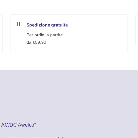
Spedizione gratuita
Per ordini a partire
da €59,90
HF AC/DC Awelco”