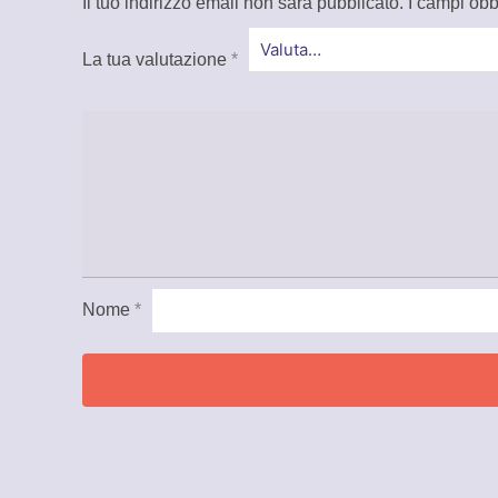
Il tuo indirizzo email non sarà pubblicato.
I campi obb
La tua valutazione
*
Nome
*