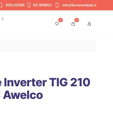
0932 623529
327 8250013
info@ferramentalab.it
0
0
 Inverter TIG 210
 Awelco