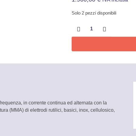
Solo 2 pezzi disponibili
Saldatrice
Inverter
TIG
210
HF
AC/DC
Awelco
quantità
requenza, in corrente continua ed alternata con la
ra (MMA) di elettrodi rutilici, basici, inox, cellulosico,