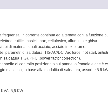
e
 frequenza, in corrente continua ed alternata con la funzione pu
ttrodi rutilici, basici, inox, cellulosico, alluminio e ghisa.
tipi di materiali quali acciaio, acciaio inox e rame.
i parametri di saldatura, TIG AC/DC, Arc force, hot start, antistic
in saldatura TIG), PFC (power factor correction).
 pannello di controllo posizionato sul pannello frontale e che è
gio massimo, in base alla modalità di saldatura, assorbe 5.6
6 KVA -5,6 KW