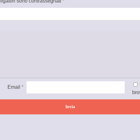
ligatori sono contrassegnati
*
Email
*
bro