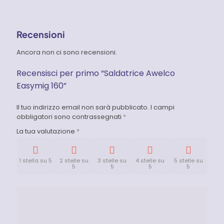
Recensioni
Ancora non ci sono recensioni.
Recensisci per primo “Saldatrice Awelco
Easymig 160”
Il tuo indirizzo email non sarà pubblicato.
I campi
obbligatori sono contrassegnati
*
La tua valutazione
*
1 stella su 5
2 stelle su
3 stelle su
4 stelle su
5 stelle su
5
5
5
5