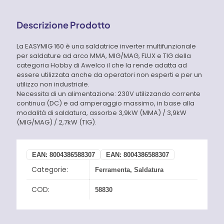
Descrizione Prodotto
La EASYMIG 160 è una saldatrice inverter multifunzionale
per saldature ad arco MMA, MIG/MAG, FLUX e TIG della
categoria Hobby di Awelco il che la rende adatta ad
essere utilizzata anche da operatori non esperti e per un
utilizzo non industriale.
Necessita di un alimentazione: 230V utilizzando corrente
continua (DC) e ad amperaggio massimo, in base alla
modalità di saldatura, assorbe 3,9kW (MMA) / 3,9kW
(MIG/MAG) / 2,7kW (TIG).
EAN:
8004386588307
EAN:
8004386588307
Categorie:
Ferramenta
,
Saldatura
COD:
58830