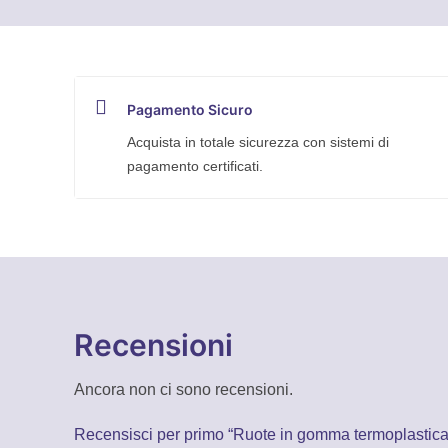
in
polipropilene
Tellure
Rota
Pagamento Sicuro
quantità
Acquista in totale sicurezza con sistemi di
pagamento certificati.
Recensioni
Ancora non ci sono recensioni.
Recensisci per primo “Ruote in gomma termoplastica, 