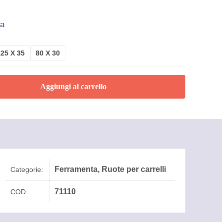
sa
125 X 35
80 X 30
Aggiungi al carrello
Ferramenta
,
Ruote per carrelli
Categorie:
71110
COD: