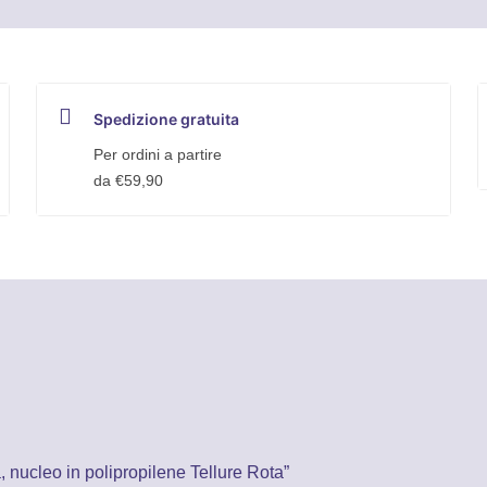
Spedizione gratuita
Per ordini a partire
da €59,90
nucleo in polipropilene Tellure Rota”