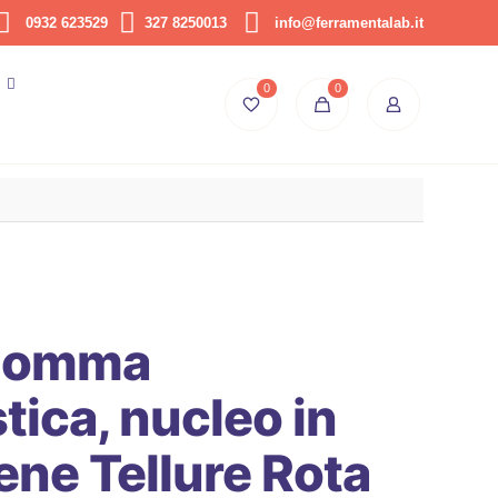
0932 623529
327 8250013
info@ferramentalab.it
0
0
 gomma
tica, nucleo in
ene Tellure Rota