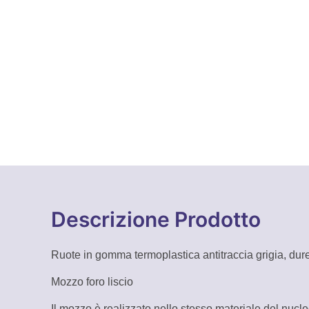
Descrizione Prodotto
Ruote in gomma termoplastica antitraccia grigia, dur
Mozzo foro liscio
Il mozzo è realizzato nello stesso materiale del nucle