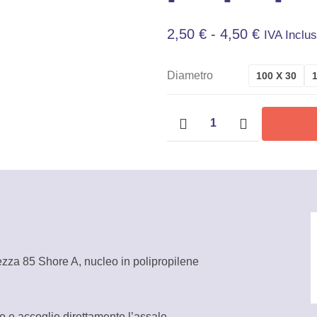
Fascia
2,50
€
-
4,50
€
IVA Inclu
Di
Diametro
100 X 30
Prezzo:
Ruote
Da
in
gomma
2,50 €
termoplastica,
A
nucleo
in
4,50 €
polipropilene
Tellure
Rota
ezza 85 Shore A, nucleo in polipropilene
quantità
o e accoglie direttamente l’assale.