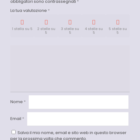
obbligatori sono contrassegnati
*
La tua valutazione
*
1 stella su 5
2 stelle su
3 stelle su
4 stelle su
5 stelle su
5
5
5
5
Nome
*
Email
*
Salva il mio nome, email e sito web in questo browser
per la prossima volta che commento.