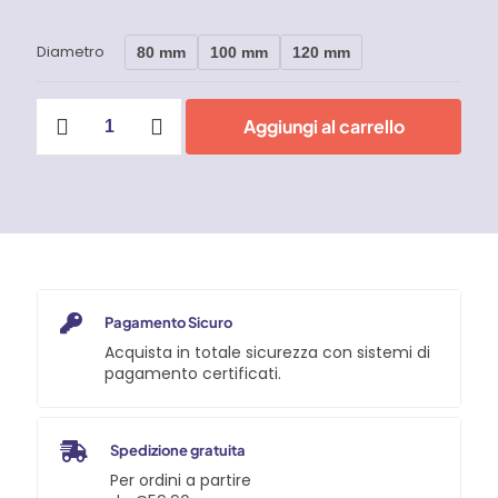
Diametro
80 mm
100 mm
120 mm
Ruota
Aggiungi al carrello
per
Cancelli
-
Gola
Tonda
Art.
964
quantità
Pagamento Sicuro
Acquista in totale sicurezza con sistemi di
pagamento certificati.
Spedizione gratuita
Per ordini a partire