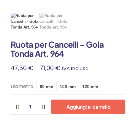
Ruota per Cancelli – Gola
Tonda Art. 964
Fascia
47,50
€
-
71,00
€
IVA Inclusa
Di
Diametro
80 mm
100 mm
120 mm
Prezzo:
Ruota
Da
Aggiungi al carrello
per
Cancelli
47,50 €
-
Gola
A
Tonda