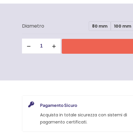
Diametro
80 mm
100 mm
Ruota
in
Nylon
per
Cancello
con
Un
Cuscinetto
e
Gola
Pagamento Sicuro
Ø20
Acquista in totale sicurezza con sistemi di
quantità
pagamento certificati.