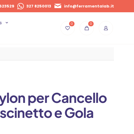
623529
327 8250013
info@ferramentalab.it
s
0
0
ylon per Cancello
scinetto e Gola