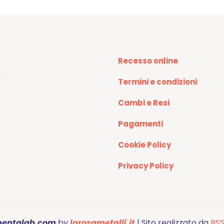
Recesso online
Termini e condizioni
Cambi e Resi
Pagamenti
Cookie Policy
Privacy Policy
mentalab.com
by
larosametalli.it
| Sito realizzato da
BSS