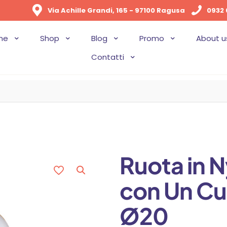
Via Achille Grandi, 165 - 97100 Ragusa
0932 
me
Shop
Blog
Promo
About u
Contatti
Ruota in N
con Un Cu
Ø20