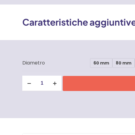
Caratteristiche aggiuntiv
Diametro
60 mm
80 mm
Ruota
con
Piastra
-
1
Cuscinetto
-
Gola