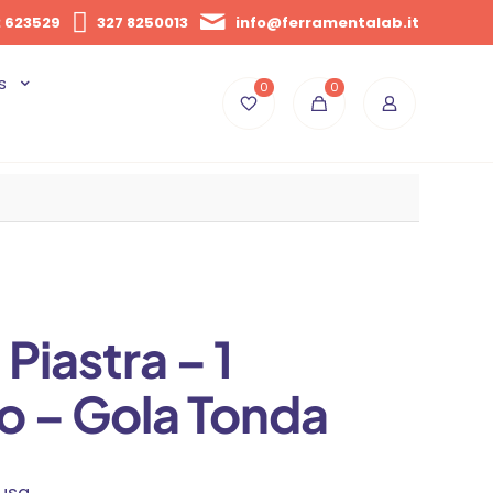
 623529
327 8250013
info@ferramentalab.it
s
0
0
Piastra – 1
o – Gola Tonda
lusa