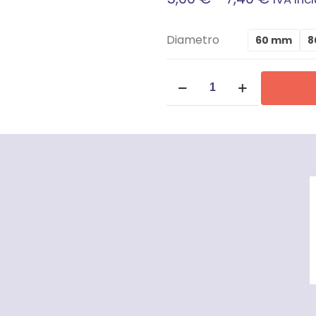
Di
Diametro
60 mm
8
Prezzo
Ruota
Da
con
Piastra
5,00 €
-
A
1
Cuscinetto
7,40 €
-
Gola
Tonda
quantità