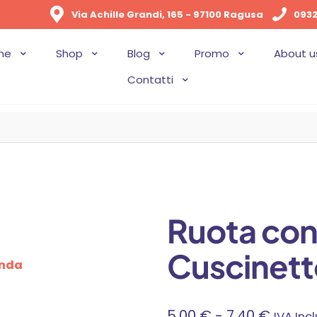
Via Achille Grandi, 165 - 97100 Ragusa
0932
me
Shop
Blog
Promo
About u
Contatti
Ruota con 
Cuscinett
Fascia
5,00
€
-
7,40
€
IVA Inc