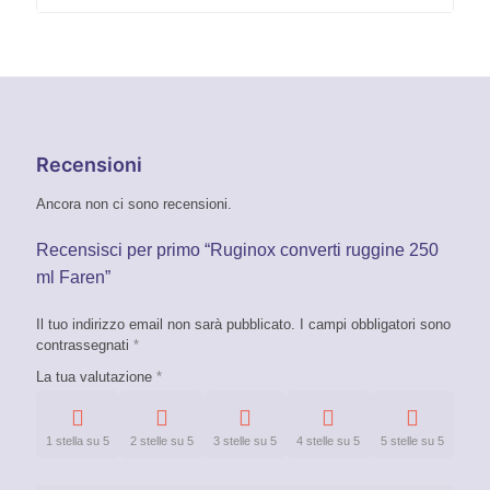
Recensioni
Ancora non ci sono recensioni.
Recensisci per primo “Ruginox converti ruggine 250
ml Faren”
Il tuo indirizzo email non sarà pubblicato.
I campi obbligatori sono
contrassegnati
*
La tua valutazione
*
1 stella su 5
2 stelle su 5
3 stelle su 5
4 stelle su 5
5 stelle su 5