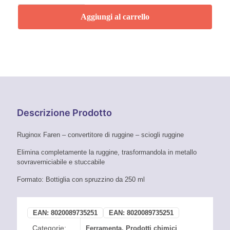
ruggine
250
Aggiungi al carrello
ml
Faren
quantità
Descrizione Prodotto
Ruginox Faren – convertitore di ruggine – sciogli ruggine
Elimina completamente la ruggine, trasformandola in metallo
sovraverniciabile e stuccabile
Formato: Bottiglia con spruzzino da 250 ml
EAN:
8020089735251
EAN:
8020089735251
Categorie:
Ferramenta
,
Prodotti chimici