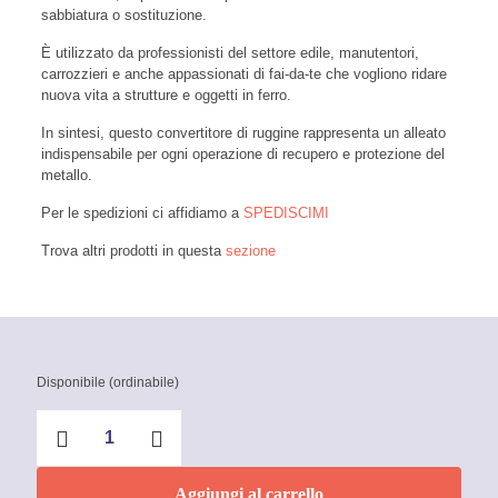
sabbiatura o sostituzione.
È utilizzato da professionisti del settore edile, manutentori,
carrozzieri e anche appassionati di fai-da-te che vogliono ridare
nuova vita a strutture e oggetti in ferro.
In sintesi, questo convertitore di ruggine rappresenta un alleato
indispensabile per ogni operazione di recupero e protezione del
metallo.
Per le spedizioni ci affidiamo a
SPEDISCIMI
Trova altri prodotti in questa
sezione
Disponibile (ordinabile)
Ruginox
converti
ruggine
250
Aggiungi al carrello