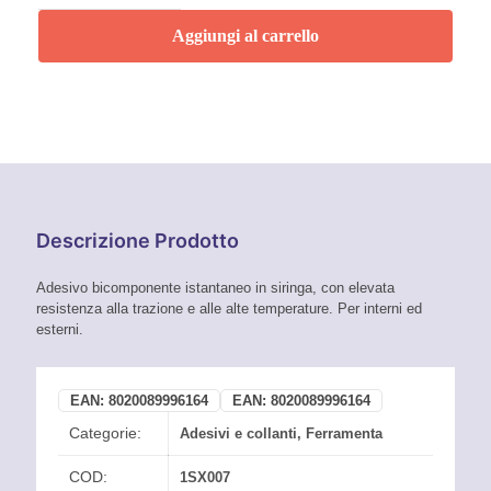
Mixer
Colla
Aggiungi al carrello
Epossidica
quantità
Descrizione Prodotto
Adesivo bicomponente istantaneo in siringa, con elevata
resistenza alla trazione e alle alte temperature. Per interni ed
esterni.
EAN:
8020089996164
EAN:
8020089996164
Categorie:
Adesivi e collanti
,
Ferramenta
COD:
1SX007