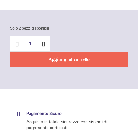
Solo 2 pezzi disponibili
Pinza
universale
mm
180
Aggiungi al carrello
Knipex
quantità
Pagamento Sicuro
Acquista in totale sicurezza con sistemi di
pagamento certificati.