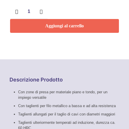
Pinza
universale
mm
180
Aggiungi al carrello
Knipex
quantità
Descrizione Prodotto
Con zone di presa per materiale piano e tondo, per un
impiego versatile
Con taglienti per filo metallico a bassa e ad alta resistenza
Taglienti allungati per il taglio di cavi con diametri maggiori
Taglienti ulteriormente temperati ad induzione, durezza ca.
60 HRC