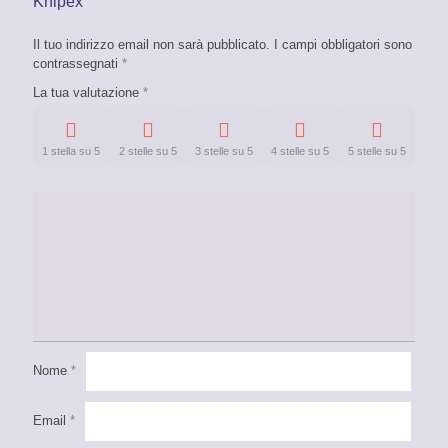
Knipex”
Il tuo indirizzo email non sarà pubblicato.
I campi obbligatori sono
contrassegnati
*
La tua valutazione
*
1 stella su 5
2 stelle su 5
3 stelle su 5
4 stelle su 5
5 stelle su 5
Nome
*
Email
*