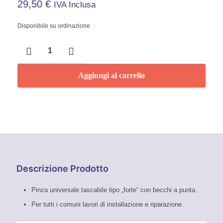
29,50
€
IVA Inclusa
Disponibile su ordinazione
Pinza
Universale
con
testa
Aggiungi al carrello
a
punta
145
mm
Knipex
quantità
Descrizione Prodotto
Pinza universale tascabile tipo „forte“ con becchi a punta.
Per tutti i comuni lavori di installazione e riparazione.