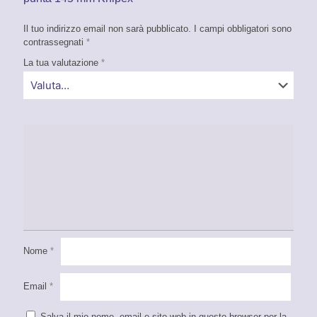
Il tuo indirizzo email non sarà pubblicato.
I campi obbligatori sono
contrassegnati
*
La tua valutazione
*
Nome
*
Email
*
Salva il mio nome, email e sito web in questo browser per la