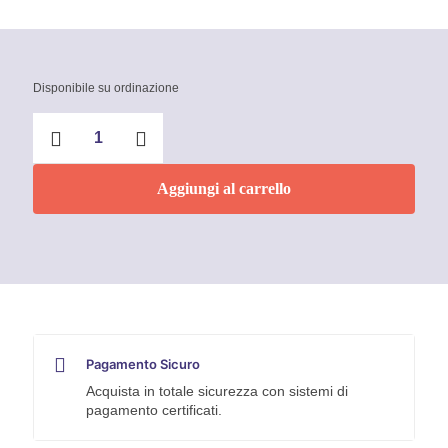
Disponibile su ordinazione
Pinza
Universale
con
testa
Aggiungi al carrello
a
punta
145
mm
Knipex
quantità
Pagamento Sicuro
Acquista in totale sicurezza con sistemi di
pagamento certificati.