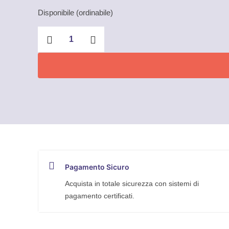
Disponibile (ordinabile)
Pinza
regolabile
Cobra
XS
per
tubi
e
dadi
Knipex
quantità
Pagamento Sicuro
Acquista in totale sicurezza con sistemi di
pagamento certificati.