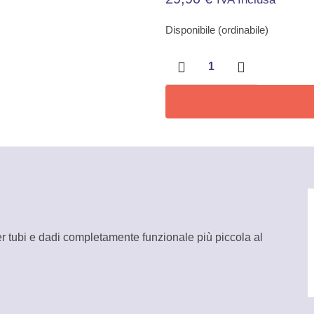
Disponibile (ordinabile)
Pinza
regolabile
Cobra
XS
per
tubi
e
dadi
Knipex
quantità
r tubi e dadi completamente funzionale più piccola al