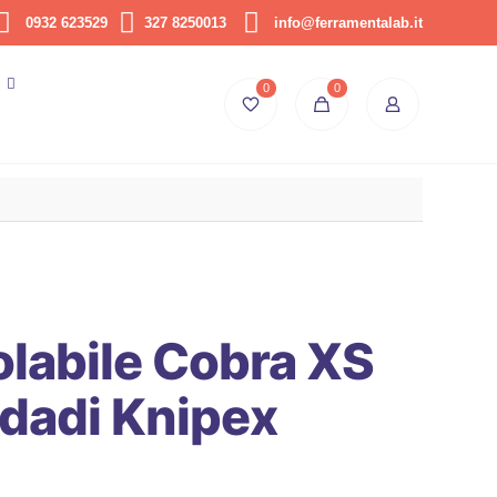
0932 623529
327 8250013
info@ferramentalab.it
0
0
olabile Cobra XS
 dadi Knipex