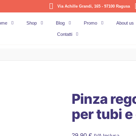
Via Achille Grandi, 165 - 97100 Ragusa
ome
Shop
Blog
Promo
About us
Contatti
Pinza reg
per tubi e
29,90
€
IVA Inclusa