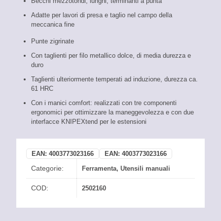
Becchi mezzotondi, lunghi, terminanti a punta
Adatte per lavori di presa e taglio nel campo della
meccanica fine
Punte zigrinate
Con taglienti per filo metallico dolce, di media durezza e
duro
Taglienti ulteriormente temperati ad induzione, durezza ca.
61 HRC
Con i manici comfort: realizzati con tre componenti
ergonomici per ottimizzare la maneggevolezza e con due
interfacce KNIPEXtend per le estensioni
EAN:
4003773023166
EAN:
4003773023166
Categorie:
Ferramenta
,
Utensili manuali
COD:
2502160