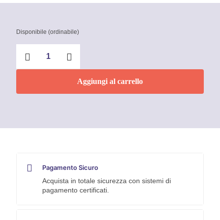
Disponibile (ordinabile)
Pinza
per
meccanica
con
Aggiungi al carrello
becchi
mezzotondi
con
tronchese
Knipex
quantità
Pagamento Sicuro
Acquista in totale sicurezza con sistemi di
pagamento certificati.