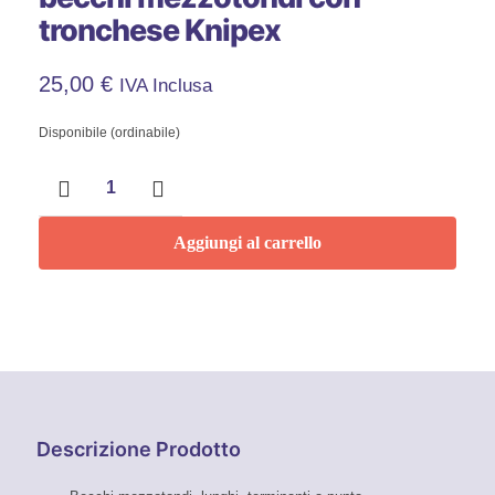
tronchese Knipex
25,00
€
IVA Inclusa
Disponibile (ordinabile)
Pinza
per
meccanica
con
Aggiungi al carrello
becchi
mezzotondi
con
tronchese
Knipex
quantità
Descrizione Prodotto