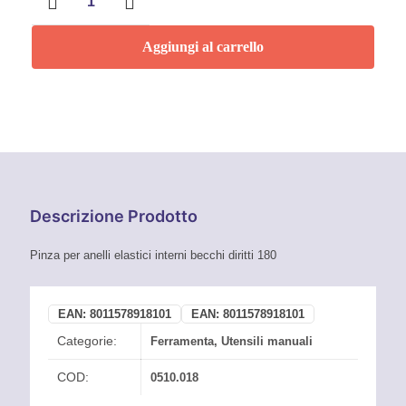
per
anelli
elastici
Aggiungi al carrello
interni
becchi
diritti
180
mm
Mundial
quantità
Descrizione Prodotto
Pinza per anelli elastici interni becchi diritti 180
EAN:
8011578918101
EAN:
8011578918101
Categorie:
Ferramenta
,
Utensili manuali
COD:
0510.018