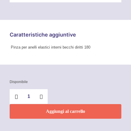
Caratteristiche aggiuntive
Pinza per anelli elastici interni becchi diritti 180
Disponibile
Pinza
per
anelli
elastici
Aggiungi al carrello
interni
becchi
diritti
180